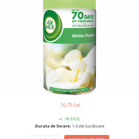
Gel, spuma de ras
Detergent pardoseala
Indepartarea parului
Detergent toaleta
Ingrijirea buzei
Echipamente de curăţenie
Lotiune de corp
Folie aluminiu,folie alimentara
Pachete de cadouri
Galeata mop
Parfum
Hartie igienica
Pasta de dinti
Insecticide
Pensula machiaj
Lavete de curatare
Periuta de dinti
Mop
Produse pentru coafat
Parfum de camere
Produse pentru curatarea tenului
Produse de dezinfectare
16,75 Lei
Sampon
Rola scame
Sapun lichid, sapun
IN STOC
Sac menajer
Sare de baie
Durata de livrare:
1-3 zile lucrătoare
Servetel
Tratament pentru par, conditioner