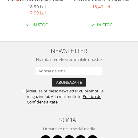
LDPE NEGRI (90*122CM)
DE SPALAT VASE 250ML
18,90 Lei
15,40 Lei
ETICHETA MOV
LEMON
17,99 Lei
IN STOC
IN STOC
NEWSLETTER
Nu rata ofertele si promotiile noastre
Vreau sa primesc newsletter cu promotiile
magazinului. Afla mai multe in
Politica de
Confidentialitate
SOCIAL
Urmareste-ne in social media