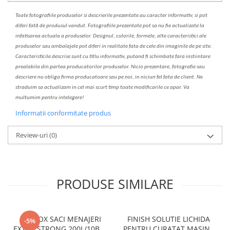
Toate fotografiile produselor
si
descrierile
prezentate au caracter informativ,
s
i pot
diferi fa
t
ă de produsul v
a
ndut. Fotografiile prezentate pot s
a
nu fie actualizate la
infatisarea
actual
a
a produselor. Designul, culorile, formele, alte caracteristici ale
produselor sau ambalajele pot diferi in realitate fa
ta
de cele din imaginile de pe site.
C
aracteristicile descrise sunt cu titlu informativ, put
a
nd fi schimbate f
a
r
a
inst
iin
t
are
prealabil
a
din partea produc
a
torilor produselor. Nicio prezentare, fotografie sau
descriere nu oblig
a
firma producatoare sau pe noi, in niciun fel fa
ta
de client. Ne
str
a
duim s
a
actualiz
a
m
i
n cel mai scurt timp toate modific
a
rile ce apar. V
a
mul
t
umim pentru i
nt
elegere!
Informatii conformitate produs
Review-uri
(0)
PRODUSE SIMILARE
CLINOX SACI MENAJERI
FINISH SOLUTIE LICHIDA
-5%
EXTRA STRONG 200L/10BUC
PENTRU CURATAT MASINA