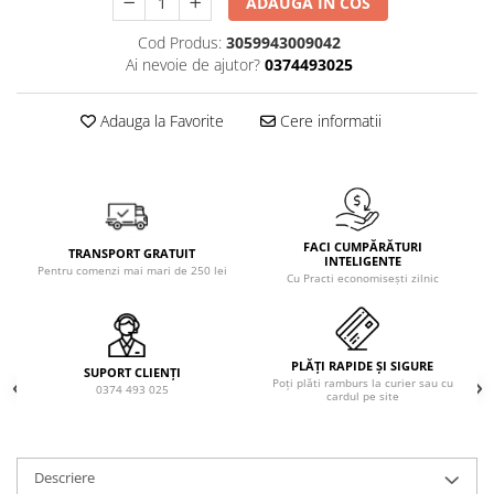
ADAUGA IN COS
Solutie de indepartat rugina si
pentru par, masca de par
calcar
Vata demachianta
Cod Produs:
3059943009042
Ai nevoie de ajutor?
0374493025
Adauga la Favorite
Cere informatii
FACI CUMPĂRĂTURI
TRANSPORT GRATUIT
INTELIGENTE
Pentru comenzi mai mari de 250 lei
Cu Practi economisești zilnic
PLĂȚI RAPIDE ȘI SIGURE
SUPORT CLIENȚI
Poți plăti ramburs la curier sau cu
0374 493 025
cardul pe site
Descriere