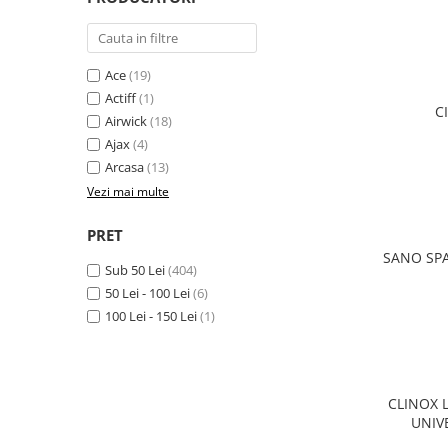
Solutie de indepartat rugina si
pentru par, masca de par
calcar
Vata demachianta
Ace
(19)
Actiff
(1)
C
Airwick
(18)
Ajax
(4)
Arcasa
(13)
Vezi mai multe
PRET
SANO SP
Sub 50 Lei
(404)
50 Lei - 100 Lei
(6)
100 Lei - 150 Lei
(1)
CLINOX 
UNIV