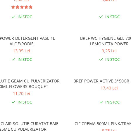
IN STOC
IN STOC
 POWER DETERGENT VASE 1L
BREF WC HYGIENE GEL 7
ALOE/RODIE
LEMONITTA POWER
13,95 Lei
9,25 Lei
IN STOC
IN STOC
LUTIE GEAM CU PULVERIZATOR
BREF POWER ACTIVE 3*50GR
00ML FLOWERS BOUQUET
17,40 Lei
11,70 Lei
IN STOC
IN STOC
CLAIR SOLUTIE CURATAT BAIE
CIF CREMA 500ML PINK/TRA
25ML CU PULVERIZATOR
8,75 Lei