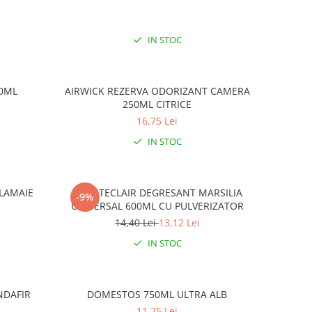
IN STOC
00ML
AIRWICK REZERVA ODORIZANT CAMERA
250ML CITRICE
16,75 Lei
IN STOC
 LAMAIE
CHANTECLAIR DEGRESANT MARSILIA
-9%
UNIVERSAL 600ML CU PULVERIZATOR
14,40 Lei
13,12 Lei
IN STOC
NDAFIR
DOMESTOS 750ML ULTRA ALB
11,25 Lei