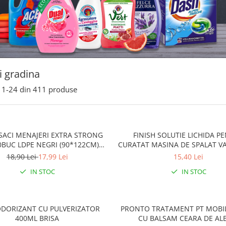
i gradina
1-
24
din
411
produse
SACI MENAJERI EXTRA STRONG
FINISH SOLUTIE LICHIDA P
0BUC LDPE NEGRI (90*122CM)
CURATAT MASINA DE SPALAT V
ETICHETA MOV
LEMON
18,90 Lei
17,99 Lei
15,40 Lei
IN STOC
IN STOC
ODORIZANT CU PULVERIZATOR
PRONTO TRATAMENT PT MOBI
400ML BRISA
CU BALSAM CEARA DE AL