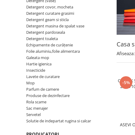
Gel, spuma de ras
Detergent (vase)
Detergent pardoseala
Detergent covor, mocheta
Indepartarea parului
Detergent curatare grasimi
Detergent toaleta
Ingrijirea buzei
Detergent geam si sticla
Echipamente de curăţenie
Detergent masina de spalat vase
Lotiune de corp
Detergent pardoseala
Folie aluminiu,folie alimentara
Pachete de cadouri
Detergent toaleta
Casa s
Galeata mop
Echipamente de curăţenie
Parfum
Folie aluminiu,folie alimentara
Hartie igienica
Afiseaza:
Pasta de dinti
Galeata mop
Insecticide
Hartie igienica
Pensula machiaj
Insecticide
Lavete de curatare
Periuta de dinti
Lavete de curatare
CLINOX 
Mop
-5%
Mop
Produse pentru coafat
200L/1
Parfum de camere
Parfum de camere
Produse pentru curatarea tenului
Produse de dezinfectare
Produse de dezinfectare
Rola scame
Sampon
Sac menajer
Rola scame
Sapun lichid, sapun
Servetel
Sac menajer
Solutie de indepartat rugina si calcar
Sare de baie
ASEVI 
Servetel
Tratament pentru par, conditioner
PRODUCATORI