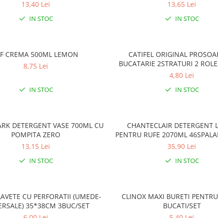
13,40 Lei
13,65 Lei
IN STOC
IN STOC
IF CREMA 500ML LEMON
CATIFEL ORIGINAL PROSOA
BUCATARIE 2STRATURI 2 ROL
8,75 Lei
4,80 Lei
IN STOC
IN STOC
ARK DETERGENT VASE 700ML CU
CHANTECLAIR DETERGENT L
POMPITA ZERO
PENTRU RUFE 2070ML 46SPALA
13,15 Lei
35,90 Lei
IN STOC
IN STOC
LAVETE CU PERFORATII (UMEDE-
CLINOX MAXI BURETI PENTRU
ERSALE) 35*38CM 3BUC/SET
BUCATI/SET
6,00 Lei
5,40 Lei