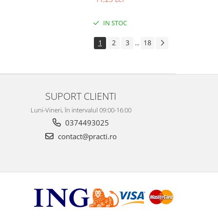
IN STOC
1
2
3
18
...
SUPORT CLIENTI
Luni-Vineri, în intervalul 09:00-16:00
0374493025
contact@practi.ro