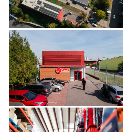
Gel, spuma de ras
Detergent pardoseala
Indepartarea parului
Detergent toaleta
Ingrijirea buzei
Echipamente de curăţenie
Lotiune de corp
Folie aluminiu,folie alimentara
Pachete de cadouri
Galeata mop
Parfum
Hartie igienica
Pasta de dinti
Insecticide
Pensula machiaj
Lavete de curatare
Periuta de dinti
Mop
Produse pentru coafat
Parfum de camere
Produse pentru curatarea tenului
Produse de dezinfectare
Sampon
Rola scame
Sapun lichid, sapun
Sac menajer
Sare de baie
Servetel
Tratament pentru par, conditioner