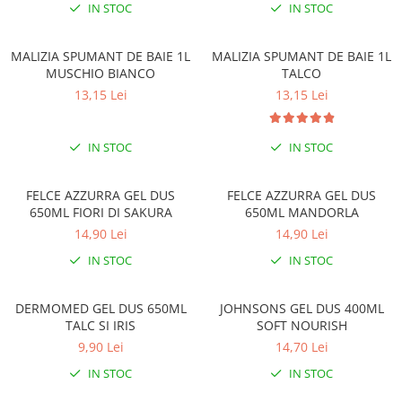
Solutie de indepartat rugina si
pentru par, masca de par
IN STOC
IN STOC
calcar
Vata demachianta
MALIZIA SPUMANT DE BAIE 1L
MALIZIA SPUMANT DE BAIE 1L
MUSCHIO BIANCO
TALCO
13,15 Lei
13,15 Lei
IN STOC
IN STOC
FELCE AZZURRA GEL DUS
FELCE AZZURRA GEL DUS
650ML FIORI DI SAKURA
650ML MANDORLA
14,90 Lei
14,90 Lei
IN STOC
IN STOC
DERMOMED GEL DUS 650ML
JOHNSONS GEL DUS 400ML
TALC SI IRIS
SOFT NOURISH
9,90 Lei
14,70 Lei
IN STOC
IN STOC