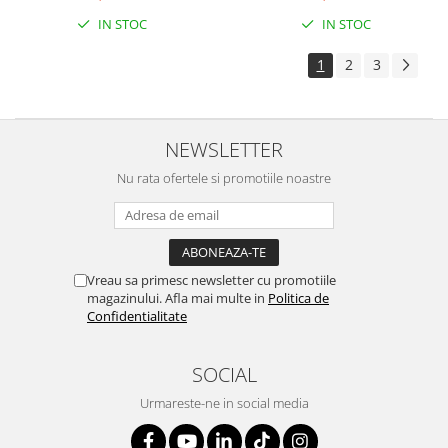
IN STOC
IN STOC
1
2
3
NEWSLETTER
Nu rata ofertele si promotiile noastre
Vreau sa primesc newsletter cu promotiile
magazinului. Afla mai multe in
Politica de
Confidentialitate
SOCIAL
Urmareste-ne in social media