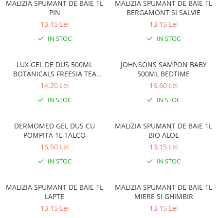
Gel, spuma de ras
MALIZIA SPUMANT DE BAIE 1L
MALIZIA SPUMANT DE BAIE 1L
Detergent pardoseala
PIN
BERGAMONT SI SALVIE
Indepartarea parului
13,15 Lei
13,15 Lei
Detergent toaleta
Ingrijirea buzei
IN STOC
IN STOC
Echipamente de curăţenie
Lotiune de corp
Folie aluminiu,folie alimentara
Pachete de cadouri
LUX GEL DE DUS 500ML
JOHNSONS SAMPON BABY
Galeata mop
BOTANICALS FREESIA TEA
500ML BEDTIME
Parfum
TREE OIL
Hartie igienica
14,20 Lei
16,60 Lei
Pasta de dinti
IN STOC
IN STOC
Insecticide
Pensula machiaj
Lavete de curatare
Periuta de dinti
DERMOMED GEL DUS CU
MALIZIA SPUMANT DE BAIE 1L
Mop
POMPITA 1L TALCO
BIO ALOE
Produse pentru coafat
Parfum de camere
16,50 Lei
13,15 Lei
Produse pentru curatarea tenului
Produse de dezinfectare
IN STOC
IN STOC
Sampon
Rola scame
Sapun lichid, sapun
MALIZIA SPUMANT DE BAIE 1L
MALIZIA SPUMANT DE BAIE 1L
Sac menajer
Sare de baie
LAPTE
MIERE SI GHIMBIR
Servetel
13,15 Lei
13,15 Lei
Tratament pentru par, conditioner