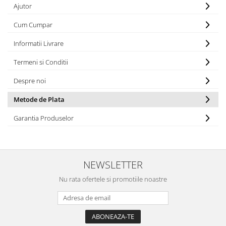
Solutie de indepartat rugina si
pentru par, masca de par
Ajutor
calcar
Vata demachianta
Cum Cumpar
Informatii Livrare
Termeni si Conditii
Despre noi
Metode de Plata
Garantia Produselor
NEWSLETTER
Nu rata ofertele si promotiile noastre