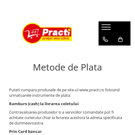
Casa si gradina
Sanatate si cosmetica
COMPANIE
Aditiv pentru rufe
Absorbant
Despre noi
Alte produse casnice si chimice
After shave
Profil
Balsam de rufe
Apa de gura
Burete de curatare
Aparat de ras
Metode de Plata
Detergent (rufe)
Betisoare de urechi
Detergent (vase)
Burete baie
Detergent covor, mocheta
Crema de fata
Puteti cumpara produsele de pe site-ul www.practi.ro folosind
urmatoarele instrumente de plata:
Detergent curatare grasimi
Crema de maini
Ramburs (cash) la livrarea coletului
Detergent desfundat tevi de
Crema medicinala
Contravaloarea produselor si a serviciilor comandate pot fi
scurgere
Deodorante
achitate curierului chiar la livrarea acestora la adresa specificata
Detergent geam si sticla
de dumneavoastra.
Gel de dus
Prin Card bancar
Detergent masina de spalat vase