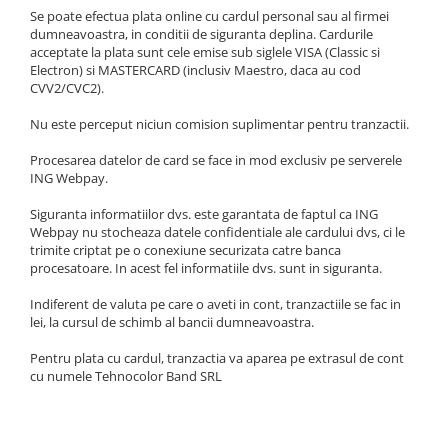
Gel, spuma de ras
Se poate efectua plata online cu cardul personal sau al firmei
Detergent pardoseala
Indepartarea parului
dumneavoastra, in conditii de siguranta deplina. Cardurile
Detergent toaleta
acceptate la plata sunt cele emise sub siglele VISA (Classic si
Ingrijirea buzei
Electron) si MASTERCARD (inclusiv Maestro, daca au cod
Echipamente de curăţenie
CVV2/CVC2).
Lotiune de corp
Folie aluminiu,folie alimentara
Pachete de cadouri
Nu este perceput niciun comision suplimentar pentru tranzactii.
Galeata mop
Parfum
Procesarea datelor de card se face in mod exclusiv pe serverele
Hartie igienica
ING Webpay.
Pasta de dinti
Insecticide
Siguranta informatiilor dvs. este garantata de faptul ca ING
Pensula machiaj
Webpay nu stocheaza datele confidentiale ale cardului dvs, ci le
Lavete de curatare
Periuta de dinti
trimite criptat pe o conexiune securizata catre banca
Mop
procesatoare. In acest fel informatiile dvs. sunt in siguranta.
Produse pentru coafat
Parfum de camere
Indiferent de valuta pe care o aveti in cont, tranzactiile se fac in
Produse pentru curatarea tenului
lei, la cursul de schimb al bancii dumneavoastra.
Produse de dezinfectare
Sampon
Pentru plata cu cardul, tranzactia va aparea pe extrasul de cont
Rola scame
Sapun lichid, sapun
cu numele Tehnocolor Band SRL
Sac menajer
Sare de baie
Servetel
Tratament pentru par, conditioner