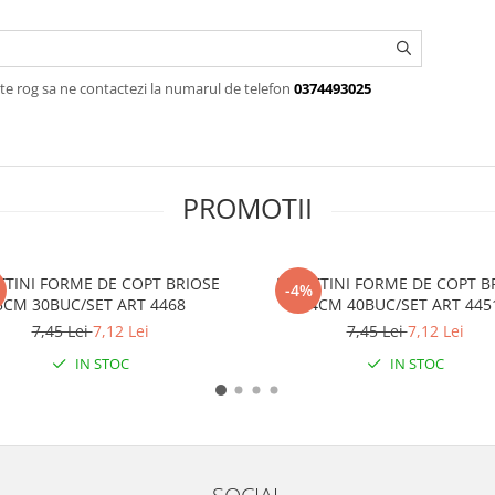
te rog sa ne contactezi la numarul de telefon
0374493025
PROMOTII
TTINI FORME DE COPT BRIOSE
PIROTTINI FORME DE COPT B
-4%
5CM 30BUC/SET ART 4468
4CM 40BUC/SET ART 445
7,45 Lei
7,12 Lei
7,45 Lei
7,12 Lei
IN STOC
IN STOC