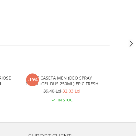
RIOSE
AXE CASETA MEN (DEO SPRAY
DASH DETE
-19%
-2%
1
150ML+GEL DUS 250ML) EPIC FRESH
2,88KG 48SP
S
39,40 Lei
32,03 Lei
77
IN STOC