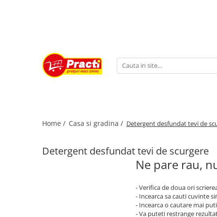
Casa si gradina
Sanatate si cosmetica
COMPANIE
Aditiv pentru rufe
Absorbant
Despre noi
Alte produse casnice si chimice
After shave
Profil
Balsam de rufe
Apa de gura
Burete de curatare
Aparat de ras
Detergent (rufe)
Betisoare de urechi
Home /
Casa si gradina /
Detergent desfundat tevi de sc
Detergent (vase)
Burete baie
Detergent covor, mocheta
Crema de fata
Detergent desfundat tevi de scurgere
Detergent curatare grasimi
Crema de maini
Ne pare rau, nu
Detergent desfundat tevi de
Crema medicinala
scurgere
Deodorante
- Verifica de doua ori scriere
- Incearca sa cauti cuvinte s
Detergent geam si sticla
Gel de dus
- Incearca o cautare mai puti
Detergent masina de spalat vase
- Va puteti restrange rezultat