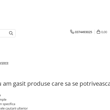
0374493025
0,00
urgere
 am gasit produse care sa se potriveasc
a
imple
n specifica
ele cautarii ulterior