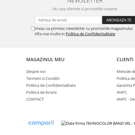
NEWSLETTER
Solutie de indepartat rugina si
pentru par, masca de par
calcar
Nu rata ofertele si promotiile noastre
Vata demachianta
Vreau sa primesc newsletter cu promotiile magazinului.
Afla mai multe in
Politica de Confidentialitate
MAGAZINUL MEU
CLIENTI
Despre noi
Metode de
Termeni si Conditii
Politica d
Politica de Confidentialitate
Garantia 
Politica de livrare
ANPC
CONTACT
ANPC - SA