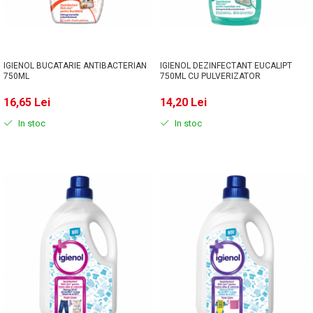
Solutie de indepartat rugina si
pentru par, masca de par
calcar
Vata demachianta
IGIENOL BUCATARIE ANTIBACTERIAN
IGIENOL DEZINFECTANT EUCALIPT
750ML
750ML CU PULVERIZATOR
16,65 Lei
14,20 Lei
In stoc
In stoc