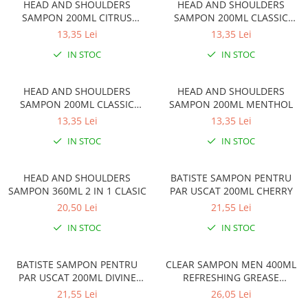
Gel, spuma de ras
HEAD AND SHOULDERS
HEAD AND SHOULDERS
Detergent pardoseala
SAMPON 200ML CITRUS
SAMPON 200ML CLASSIC
Indepartarea parului
FRESH
CLEAN
13,35 Lei
13,35 Lei
Detergent toaleta
Ingrijirea buzei
IN STOC
IN STOC
Echipamente de curăţenie
Lotiune de corp
Folie aluminiu,folie alimentara
Pachete de cadouri
HEAD AND SHOULDERS
HEAD AND SHOULDERS
Galeata mop
SAMPON 200ML CLASSIC
SAMPON 200ML MENTHOL
Parfum
CLEAN 2 IN 1
Hartie igienica
13,35 Lei
13,35 Lei
Pasta de dinti
IN STOC
IN STOC
Insecticide
Pensula machiaj
Lavete de curatare
Periuta de dinti
HEAD AND SHOULDERS
BATISTE SAMPON PENTRU
Mop
SAMPON 360ML 2 IN 1 CLASIC
PAR USCAT 200ML CHERRY
Produse pentru coafat
Parfum de camere
20,50 Lei
21,55 Lei
Produse pentru curatarea tenului
Produse de dezinfectare
IN STOC
IN STOC
Sampon
Rola scame
Sapun lichid, sapun
BATISTE SAMPON PENTRU
CLEAR SAMPON MEN 400ML
Sac menajer
Sare de baie
PAR USCAT 200ML DIVINE
REFRESHING GREASE
BRUNETTE
CONTROL
Servetel
21,55 Lei
26,05 Lei
Tratament pentru par, conditioner