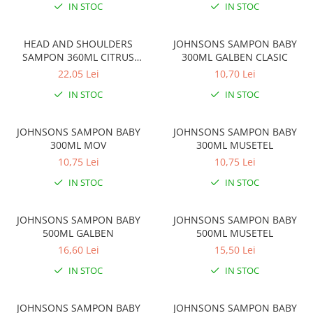
Solutie de indepartat rugina si
pentru par, masca de par
IN STOC
IN STOC
calcar
Vata demachianta
HEAD AND SHOULDERS
JOHNSONS SAMPON BABY
SAMPON 360ML CITRUS
300ML GALBEN CLASIC
FRESH
22,05 Lei
10,70 Lei
IN STOC
IN STOC
JOHNSONS SAMPON BABY
JOHNSONS SAMPON BABY
300ML MOV
300ML MUSETEL
10,75 Lei
10,75 Lei
IN STOC
IN STOC
JOHNSONS SAMPON BABY
JOHNSONS SAMPON BABY
500ML GALBEN
500ML MUSETEL
16,60 Lei
15,50 Lei
IN STOC
IN STOC
JOHNSONS SAMPON BABY
JOHNSONS SAMPON BABY