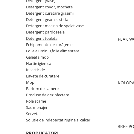
Gel, spuma de ras
Detergent (vase)
Detergent pardoseala
Detergent covor, mocheta
Indepartarea parului
Detergent curatare grasimi
Detergent toaleta
Ingrijirea buzei
Detergent geam si sticla
Echipamente de curăţenie
Detergent masina de spalat vase
Lotiune de corp
Detergent pardoseala
Folie aluminiu,folie alimentara
Pachete de cadouri
Detergent toaleta
PEAK W
Galeata mop
Echipamente de curăţenie
Parfum
Folie aluminiu,folie alimentara
Hartie igienica
Pasta de dinti
Galeata mop
Insecticide
Hartie igienica
Pensula machiaj
Insecticide
Lavete de curatare
Periuta de dinti
Lavete de curatare
Mop
Mop
KOLORA
Produse pentru coafat
Parfum de camere
Parfum de camere
Produse pentru curatarea tenului
Produse de dezinfectare
Produse de dezinfectare
Rola scame
Sampon
Sac menajer
Rola scame
Sapun lichid, sapun
Servetel
Sac menajer
Solutie de indepartat rugina si calcar
Sare de baie
BREF PO
Servetel
Tratament pentru par, conditioner
PRODUCATORI