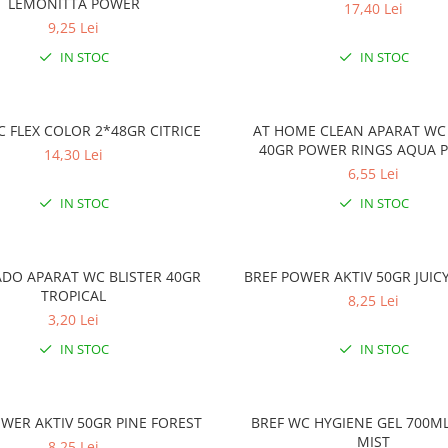
LEMONITTA POWER
17,40 Lei
9,25 Lei
IN STOC
IN STOC
C FLEX COLOR 2*48GR CITRICE
AT HOME CLEAN APARAT WC
40GR POWER RINGS AQUA 
14,30 Lei
6,55 Lei
IN STOC
IN STOC
DO APARAT WC BLISTER 40GR
BREF POWER AKTIV 50GR JUI
TROPICAL
8,25 Lei
3,20 Lei
IN STOC
IN STOC
WER AKTIV 50GR PINE FOREST
BREF WC HYGIENE GEL 700M
MIST
8,25 Lei