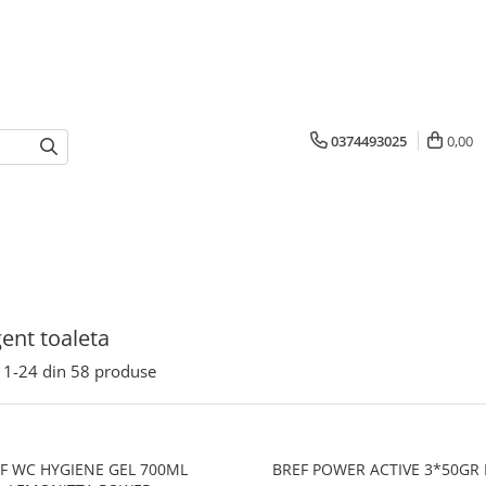
0374493025
0,00
ent toaleta
1-
24
din
58
produse
F WC HYGIENE GEL 700ML
BREF POWER ACTIVE 3*50GR