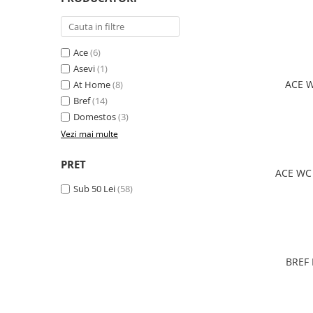
Solutie de indepartat rugina si
pentru par, masca de par
calcar
Vata demachianta
Ace
(6)
Asevi
(1)
ACE W
At Home
(8)
Bref
(14)
Domestos
(3)
Vezi mai multe
PRET
ACE WC
Sub 50 Lei
(58)
BREF 