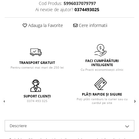
Solutie de indepartat rugina si
pentru par, masca de par
Cod Produs:
5996037079797
calcar
Ai nevoie de ajutor?
0374493025
Vata demachianta
Adauga la Favorite
Cere informatii
FACI CUMPĂRĂTURI
TRANSPORT GRATUIT
INTELIGENTE
Pentru comenzi mai mari de 250 lei
Cu Practi economisești zilnic
PLĂȚI RAPIDE ȘI SIGURE
SUPORT CLIENȚI
Poți plăti ramburs la curier sau cu
0374 493 025
cardul pe site
Descriere