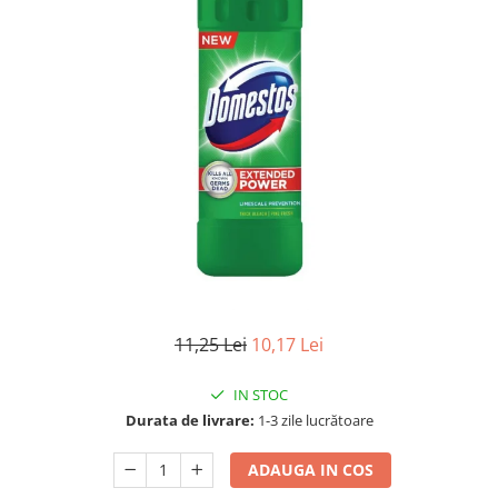
Gel, spuma de ras
Detergent pardoseala
Indepartarea parului
Detergent toaleta
Ingrijirea buzei
Echipamente de curăţenie
Lotiune de corp
Folie aluminiu,folie alimentara
Pachete de cadouri
Galeata mop
Parfum
Hartie igienica
Pasta de dinti
Insecticide
Pensula machiaj
Lavete de curatare
Periuta de dinti
Mop
Produse pentru coafat
Parfum de camere
11,25 Lei
10,17 Lei
Produse pentru curatarea tenului
Produse de dezinfectare
Sampon
IN STOC
Rola scame
Sapun lichid, sapun
Durata de livrare:
1-3 zile lucrătoare
Sac menajer
Sare de baie
ADAUGA IN COS
Servetel
Tratament pentru par, conditioner