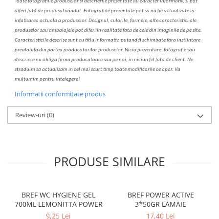
Toate fotografiile produselor
si
descrierile
prezentate au caracter informativ,
s
i pot
diferi fa
t
ă de produsul v
a
ndut. Fotografiile prezentate pot s
a
nu fie actualizate la
infatisarea
actual
a
a produselor. Designul, culorile, formele, alte caracteristici ale
produselor sau ambalajele pot diferi in realitate fa
ta
de cele din imaginile de pe site.
C
aracteristicile descrise sunt cu titlu informativ, put
a
nd fi schimbate f
a
r
a
inst
iin
t
are
prealabil
a
din partea produc
a
torilor produselor. Nicio prezentare, fotografie sau
descriere nu oblig
a
firma producatoare sau pe noi, in niciun fel fa
ta
de client. Ne
str
a
duim s
a
actualiz
a
m
i
n cel mai scurt timp toate modific
a
rile ce apar. V
a
mul
t
umim pentru i
nt
elegere!
Informatii conformitate produs
Review-uri
(0)
PRODUSE SIMILARE
BREF WC HYGIENE GEL
BREF POWER ACTIVE
700ML LEMONITTA POWER
3*50GR LAMAIE
9,25 Lei
17,40 Lei