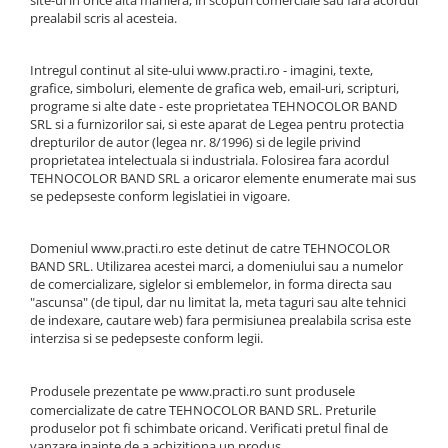
site-ul in orice alta maniera, in scopuri comerciale sau fara acordul
Solutie de indepartat rugina si
pentru par, masca de par
prealabil scris al acesteia.
calcar
Vata demachianta
Intregul continut al site-ului www.practi.ro - imagini, texte,
grafice, simboluri, elemente de grafica web, email-uri, scripturi,
programe si alte date - este proprietatea TEHNOCOLOR BAND
SRL si a furnizorilor sai, si este aparat de Legea pentru protectia
drepturilor de autor (legea nr. 8/1996) si de legile privind
proprietatea intelectuala si industriala. Folosirea fara acordul
TEHNOCOLOR BAND SRL a oricaror elemente enumerate mai sus
se pedepseste conform legislatiei in vigoare.
Domeniul www.practi.ro este detinut de catre TEHNOCOLOR
BAND SRL. Utilizarea acestei marci, a domeniului sau a numelor
de comercializare, siglelor si emblemelor, in forma directa sau
"ascunsa" (de tipul, dar nu limitat la, meta taguri sau alte tehnici
de indexare, cautare web) fara permisiunea prealabila scrisa este
interzisa si se pedepseste conform legii.
Produsele prezentate pe
www.practi.ro
sunt produsele
comercializate de catre TEHNOCOLOR BAND SRL. Preturile
produselor pot fi schimbate oricand. Verificati pretul final de
vanzare inainte de a achizitiona un produs.