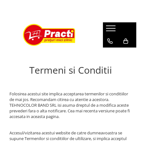
Casa si gradina
Sanatate si cosmetica
COMPANIE
Aditiv pentru rufe
Absorbant
Despre noi
Alte produse casnice si chimice
After shave
Profil
Balsam de rufe
Apa de gura
Burete de curatare
Aparat de ras
Termeni si Conditii
Detergent (rufe)
Betisoare de urechi
Detergent (vase)
Burete baie
Detergent covor, mocheta
Crema de fata
Folosirea acestui site implica acceptarea termenilor si conditiilor
de mai jos. Recomandam citirea cu atentie a acestora.
Detergent curatare grasimi
Crema de maini
TEHNOCOLOR BAND SRL isi asuma dreptul de a modifica aceste
prevederi fara o alta notificare. Cea mai recenta versiune poate fi
Detergent desfundat tevi de
Crema medicinala
accesata in aceasta pagina.
scurgere
Deodorante
Detergent geam si sticla
Gel de dus
Accesul/vizitarea acestui website de catre dumneavoastra se
Detergent masina de spalat vase
supune Termenilor si conditiilor de ultilizare, si implica acceptul