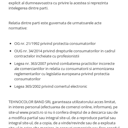
Gel, spuma de ras
explicit al dumneavoastra cu privire la acestea si reprezinta
Detergent pardoseala
intelegerea dintre parti.
Indepartarea parului
Detergent toaleta
Ingrijirea buzei
Relatia dintre parti este guvernata de urmatoarele acte
Echipamente de curăţenie
Lotiune de corp
normative:
Folie aluminiu,folie alimentara
Pachete de cadouri
Galeata mop
OG nr. 21/1992 privind protectia consumatorilor
Parfum
Hartie igienica
OUG nr. 34/2014 privind drepturile consumatorilor in cadrul
Pasta de dinti
contractelor incheiate cu profesionistii
Insecticide
Pensula machiaj
Legea nr. 363/2007 privind combaterea practicilor incorecte
Lavete de curatare
ale comerciantilor in relatia cu consumatorii si armonizarea
Periuta de dinti
reglementarilor cu legislatia europeana privind protectia
Mop
consumatorilor
Produse pentru coafat
Parfum de camere
Legea 365/2002 privind comertul electronic
Produse pentru curatarea tenului
Produse de dezinfectare
Sampon
TEHNOCOLOR BAND SRL garanteaza utilizatorului acces limitat,
Rola scame
Sapun lichid, sapun
in interes personal (efectuarea de comenzi online, informare), pe
Sac menajer
site-ul
www.practi.ro
si nu ii confera dreptul de a descarca sau de
Sare de baie
a modifica partial sau integral site-ul, de a reproduce partial sau
Servetel
integral site-ul, de a copia, de a vinde/revinde sau de a exploata
Tratament pentru par, conditioner