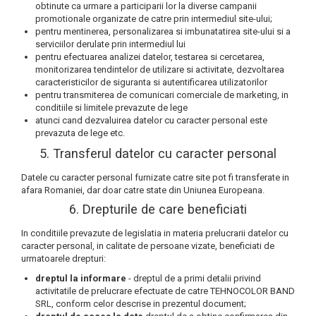
obtinute ca urmare a participarii lor la diverse campanii
promotionale organizate de catre prin intermediul site-ului;
pentru mentinerea, personalizarea si imbunatatirea site-ului si a
serviciilor derulate prin intermediul lui
pentru efectuarea analizei datelor, testarea si cercetarea,
monitorizarea tendintelor de utilizare si activitate, dezvoltarea
caracteristicilor de siguranta si autentificarea utilizatorilor
pentru transmiterea de comunicari comerciale de marketing, in
conditiile si limitele prevazute de lege
atunci cand dezvaluirea datelor cu caracter personal este
prevazuta de lege etc.
5. Transferul datelor cu caracter personal
Datele cu caracter personal furnizate catre site pot fi transferate in
afara Romaniei, dar doar catre state din Uniunea Europeana.
6. Drepturile de care beneficiati
In conditiile prevazute de legislatia in materia prelucrarii datelor cu
caracter personal, in calitate de persoane vizate, beneficiati de
urmatoarele drepturi:
dreptul la informare
- dreptul de a primi detalii privind
activitatile de prelucrare efectuate de catre TEHNOCOLOR BAND
SRL, conform celor descrise in prezentul document;