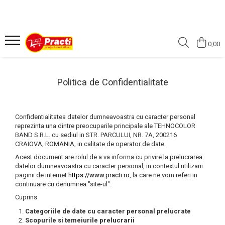
Casa si gradina
Sanatate si cosmetica
COMPANIE
0,00
Aditiv pentru rufe
Absorbant
Despre noi
Alte produse casnice si chimice
After shave
Profil
Politica de Confidentialitate
Balsam de rufe
Apa de gura
Burete de curatare
Aparat de ras
Detergent (rufe)
Betisoare de urechi
Confidentialitatea datelor dumneavoastra cu caracter personal
reprezinta una dintre preocuparile principale ale TEHNOCOLOR
Detergent (vase)
Burete baie
BAND S.R.L. cu sediul in STR. PARCULUI, NR. 7A, 200216
CRAIOVA, ROMANIA, in calitate de operator de date.
Detergent covor, mocheta
Crema de fata
Acest document are rolul de a va informa cu privire la prelucrarea
Detergent curatare grasimi
Crema de maini
datelor dumneavoastra cu caracter personal, in contextul utilizarii
paginii de internet
https://www.practi.ro
, la care ne vom referi in
Detergent desfundat tevi de
Crema medicinala
continuare cu denumirea "site-ul".
scurgere
Deodorante
Cuprins
Detergent geam si sticla
Gel de dus
Categoriile de date cu caracter personal prelucrate
Detergent masina de spalat vase
Scopurile si temeiurile prelucrarii