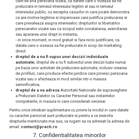
care se afla persoana vizata, ca datele care o vizeaza sa fie
prelucrate in temeiul interesului legitim al sau in temeiul
interesului public, cu exceptia cazurilor in care poate demonstra
ca are motive legitime si imperioase care justifica prelucarea si
care prevaleaza asupra intereselor, drepturilor si libertatilor
persoanelor vizate sau ca scopul este constatarea, exercitarea
sau apararea unui drept in instanta;
- in orice moment, in mod gratuit si fara nicio justificare, ca
datele care o vizeaza sa fie prelucrate in scop de marketing
direct.
dreptul de a nu fi supus unei decizii individuale
automate;
dreptul de a nu fi subiectul unei decizii luate numai
pe baza unor activitati de prelucrare automate, inclusiv crearea
de profiluri, care produce efecte juridice care privesc persoana
vizata sau o afecteaza in mod similar intr-o masura
semnificativa;
dreptul de a va adresa
Autoritatii Nationale de supraveghere
a Prelucrarii Datelor cu Caracter Personal sau instantelor
competente, in masura in care considerati necesar.
Pentru orice intrebari suplimentare cu privire la modul in care datele
cu caracter personal sunt prelucrate si pentru a va exercita
drepturile mentionate mai sus, va rugam sa va adresati la adresa de
email:
contact@practi.ro
.
7. Confidentialitatea minorilor