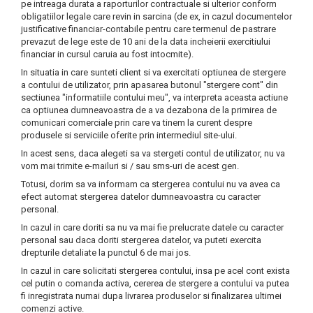
pe intreaga durata a raporturilor contractuale si ulterior conform
obligatiilor legale care revin in sarcina (de ex, in cazul documentelor
justificative financiar-contabile pentru care termenul de pastrare
prevazut de lege este de 10 ani de la data incheierii exercitiului
financiar in cursul caruia au fost intocmite).
In situatia in care sunteti client si va exercitati optiunea de stergere
a contului de utilizator, prin apasarea butonul "stergere cont" din
sectiunea "informatiile contului meu", va interpreta aceasta actiune
ca optiunea dumneavoastra de a va dezabona de la primirea de
comunicari comerciale prin care va tinem la curent despre
produsele si serviciile oferite prin intermediul site-ului.
In acest sens, daca alegeti sa va stergeti contul de utilizator, nu va
vom mai trimite e-mailuri si / sau sms-uri de acest gen.
Totusi, dorim sa va informam ca stergerea contului nu va avea ca
efect automat stergerea datelor dumneavoastra cu caracter
personal.
In cazul in care doriti sa nu va mai fie prelucrate datele cu caracter
personal sau daca doriti stergerea datelor, va puteti exercita
drepturile detaliate la punctul 6 de mai jos.
In cazul in care solicitati stergerea contului, insa pe acel cont exista
cel putin o comanda activa, cererea de stergere a contului va putea
fi inregistrata numai dupa livrarea produselor si finalizarea ultimei
comenzi active.