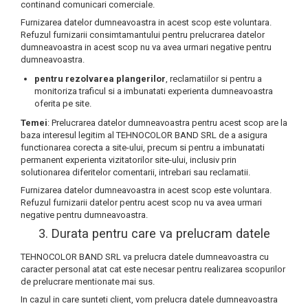
continand comunicari comerciale.
Furnizarea datelor dumneavoastra in acest scop este voluntara.
Refuzul furnizarii consimtamantului pentru prelucrarea datelor
dumneavoastra in acest scop nu va avea urmari negative pentru
dumneavoastra.
pentru rezolvarea plangerilor
, reclamatiilor si pentru a
monitoriza traficul si a imbunatati experienta dumneavoastra
oferita pe site.
Temei
: Prelucrarea datelor dumneavoastra pentru acest scop are la
baza interesul legitim al TEHNOCOLOR BAND SRL de a asigura
functionarea corecta a site-ului, precum si pentru a imbunatati
permanent experienta vizitatorilor site-ului, inclusiv prin
solutionarea diferitelor comentarii, intrebari sau reclamatii.
Furnizarea datelor dumneavoastra in acest scop este voluntara.
Refuzul furnizarii datelor pentru acest scop nu va avea urmari
negative pentru dumneavoastra.
3. Durata pentru care va prelucram datele
TEHNOCOLOR BAND SRL va prelucra datele dumneavoastra cu
caracter personal atat cat este necesar pentru realizarea scopurilor
de prelucrare mentionate mai sus.
In cazul in care sunteti client, vom prelucra datele dumneavoastra