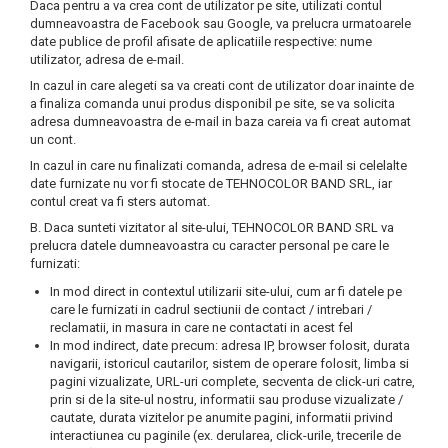
Daca pentru a va crea cont de utilizator pe site, utilizati contul
Solutie de indepartat rugina si
pentru par, masca de par
dumneavoastra de Facebook sau Google, va prelucra urmatoarele
calcar
Vata demachianta
date publice de profil afisate de aplicatiile respective: nume
utilizator, adresa de e-mail.
In cazul in care alegeti sa va creati cont de utilizator doar inainte de
a finaliza comanda unui produs disponibil pe site, se va solicita
adresa dumneavoastra de e-mail in baza careia va fi creat automat
un cont.
In cazul in care nu finalizati comanda, adresa de e-mail si celelalte
date furnizate nu vor fi stocate de TEHNOCOLOR BAND SRL, iar
contul creat va fi sters automat.
B. Daca sunteti vizitator al site-ului, TEHNOCOLOR BAND SRL va
prelucra datele dumneavoastra cu caracter personal pe care le
furnizati:
In mod direct in contextul utilizarii site-ului, cum ar fi datele pe
care le furnizati in cadrul sectiunii de contact / intrebari /
reclamatii, in masura in care ne contactati in acest fel
In mod indirect, date precum: adresa IP, browser folosit, durata
navigarii, istoricul cautarilor, sistem de operare folosit, limba si
pagini vizualizate, URL-uri complete, secventa de click-uri catre,
prin si de la site-ul nostru, informatii sau produse vizualizate /
cautate, durata vizitelor pe anumite pagini, informatii privind
interactiunea cu paginile (ex. derularea, click-urile, trecerile de