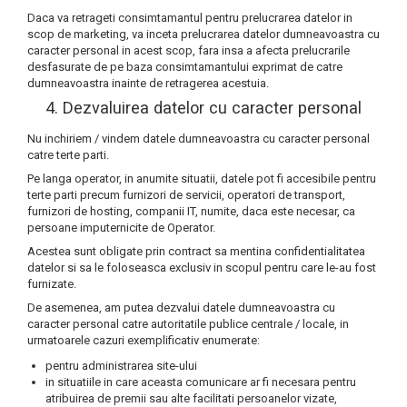
Daca va retrageti consimtamantul pentru prelucrarea datelor in
scop de marketing, va inceta prelucrarea datelor dumneavoastra cu
caracter personal in acest scop, fara insa a afecta prelucrarile
desfasurate de pe baza consimtamantului exprimat de catre
dumneavoastra inainte de retragerea acestuia.
4. Dezvaluirea datelor cu caracter personal
Nu inchiriem / vindem datele dumneavoastra cu caracter personal
catre terte parti.
Pe langa operator, in anumite situatii, datele pot fi accesibile pentru
terte parti precum furnizori de servicii, operatori de transport,
furnizori de hosting, companii IT, numite, daca este necesar, ca
persoane imputernicite de Operator.
Acestea sunt obligate prin contract sa mentina confidentialitatea
datelor si sa le foloseasca exclusiv in scopul pentru care le-au fost
furnizate.
De asemenea, am putea dezvalui datele dumneavoastra cu
caracter personal catre autoritatile publice centrale / locale, in
urmatoarele cazuri exemplificativ enumerate:
pentru administrarea site-ului
in situatiile in care aceasta comunicare ar fi necesara pentru
atribuirea de premii sau alte facilitati persoanelor vizate,