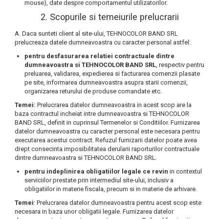
mouse), date despre comportamentul utilizatorilor.
2. Scopurile si temeiurile prelucrarii
A. Daca sunteti client al site-ului, TEHNOCOLOR BAND SRL
prelucreaza datele dumneavoastra cu caracter personal astfel:
pentru desfasurarea relatiei contractuale dintre
dumneavoastra si TEHNOCOLOR BAND SRL
, respectiv pentru
preluarea, validarea, expedierea si facturarea comenzii plasate
pe site, informarea dumneavoastra asupra starii comenzii,
organizarea returului de produse comandate etc.
Temei:
Prelucrarea datelor dumneavoastra in acest scop are la
baza contractul incheiat intre dumneavoastra si TEHNOCOLOR
BAND SRL, definit in cuprinsul Termenelor si Conditiilor. Furnizarea
datelor dumneavoastra cu caracter personal este necesara pentru
executarea acestui contract. Refuzul furnizarii datelor poate avea
drept consecinta imposibilitatea derularii raporturilor contractuale
dintre dumneavoastra si TEHNOCOLOR BAND SRL.
pentru indeplinirea obligatiilor legale ce revin
in contextul
serviciilor prestate prin intermediul site-ului, inclusiv a
obligatiilor in materie fiscala, precum si in materie de arhivare.
Temei
: Prelucrarea datelor dumneavoastra pentru acest scop este
necesara in baza unor obligatii legale. Furnizarea datelor