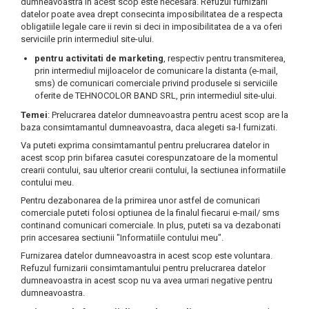
dumneavoastra in acest scop este necesara. Refuzul furnizarii
datelor poate avea drept consecinta imposibilitatea de a respecta
obligatiile legale care ii revin si deci in imposibilitatea de a va oferi
serviciile prin intermediul site-ului.
pentru activitati de marketing
, respectiv pentru transmiterea,
prin intermediul mijloacelor de comunicare la distanta (e-mail,
sms) de comunicari comerciale privind produsele si serviciile
oferite de TEHNOCOLOR BAND SRL, prin intermediul site-ului.
Temei
: Prelucrarea datelor dumneavoastra pentru acest scop are la
baza consimtamantul dumneavoastra, daca alegeti sa-l furnizati.
Va puteti exprima consimtamantul pentru prelucrarea datelor in
acest scop prin bifarea casutei corespunzatoare de la momentul
crearii contului, sau ulterior crearii contului, la sectiunea informatiile
contului meu.
Pentru dezabonarea de la primirea unor astfel de comunicari
comerciale puteti folosi optiunea de la finalul fiecarui e-mail/ sms
continand comunicari comerciale. In plus, puteti sa va dezabonati
prin accesarea sectiunii "Informatiile contului meu".
Furnizarea datelor dumneavoastra in acest scop este voluntara.
Refuzul furnizarii consimtamantului pentru prelucrarea datelor
dumneavoastra in acest scop nu va avea urmari negative pentru
dumneavoastra.