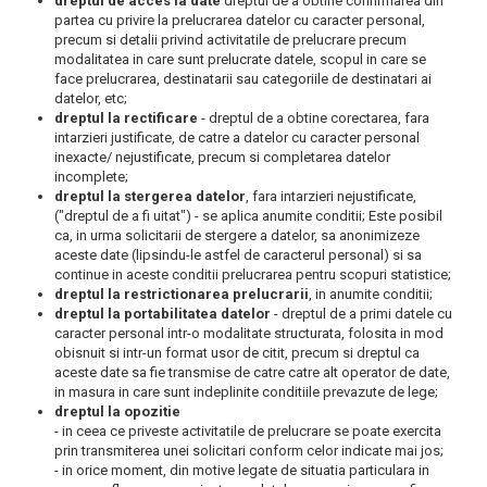
dreptul de acces la date
dreptul de a obtine confirmarea din
partea cu privire la prelucrarea datelor cu caracter personal,
precum si detalii privind activitatile de prelucrare precum
modalitatea in care sunt prelucrate datele, scopul in care se
face prelucrarea, destinatarii sau categoriile de destinatari ai
datelor, etc;
dreptul la rectificare
- dreptul de a obtine corectarea, fara
intarzieri justificate, de catre a datelor cu caracter personal
inexacte/ nejustificate, precum si completarea datelor
incomplete;
dreptul la stergerea datelor
, fara intarzieri nejustificate,
("dreptul de a fi uitat") - se aplica anumite conditii; Este posibil
ca, in urma solicitarii de stergere a datelor, sa anonimizeze
aceste date (lipsindu-le astfel de caracterul personal) si sa
continue in aceste conditii prelucrarea pentru scopuri statistice;
dreptul la restrictionarea prelucrarii
, in anumite conditii;
dreptul la portabilitatea datelor
- dreptul de a primi datele cu
caracter personal intr-o modalitate structurata, folosita in mod
obisnuit si intr-un format usor de citit, precum si dreptul ca
aceste date sa fie transmise de catre catre alt operator de date,
in masura in care sunt indeplinite conditiile prevazute de lege;
dreptul la opozitie
- in ceea ce priveste activitatile de prelucrare se poate exercita
prin transmiterea unei solicitari conform celor indicate mai jos;
- in orice moment, din motive legate de situatia particulara in