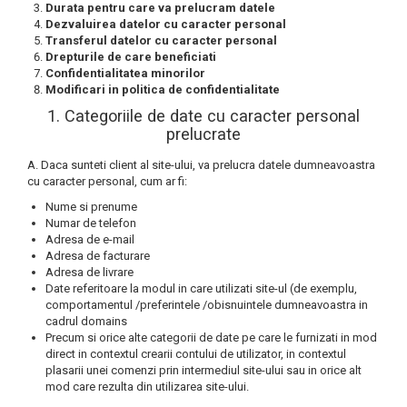
Gel, spuma de ras
Durata pentru care va prelucram datele
Detergent pardoseala
Dezvaluirea datelor cu caracter personal
Indepartarea parului
Transferul datelor cu caracter personal
Detergent toaleta
Ingrijirea buzei
Drepturile de care beneficiati
Confidentialitatea minorilor
Echipamente de curăţenie
Lotiune de corp
Modificari in politica de confidentialitate
Folie aluminiu,folie alimentara
Pachete de cadouri
1. Categoriile de date cu caracter personal
Galeata mop
prelucrate
Parfum
Hartie igienica
A. Daca sunteti client al site-ului, va prelucra datele dumneavoastra
Pasta de dinti
cu caracter personal, cum ar fi:
Insecticide
Pensula machiaj
Nume si prenume
Lavete de curatare
Numar de telefon
Periuta de dinti
Adresa de e-mail
Mop
Produse pentru coafat
Adresa de facturare
Parfum de camere
Adresa de livrare
Produse pentru curatarea tenului
Date referitoare la modul in care utilizati site-ul (de exemplu,
Produse de dezinfectare
comportamentul /preferintele /obisnuintele dumneavoastra in
Sampon
cadrul domains
Rola scame
Precum si orice alte categorii de date pe care le furnizati in mod
Sapun lichid, sapun
direct in contextul crearii contului de utilizator, in contextul
Sac menajer
Sare de baie
plasarii unei comenzi prin intermediul site-ului sau in orice alt
Servetel
mod care rezulta din utilizarea site-ului.
Tratament pentru par, conditioner