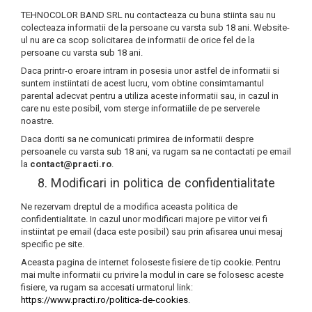
TEHNOCOLOR BAND SRL nu contacteaza cu buna stiinta sau nu
colecteaza informatii de la persoane cu varsta sub 18 ani. Website-
ul nu are ca scop solicitarea de informatii de orice fel de la
persoane cu varsta sub 18 ani.
Daca printr-o eroare intram in posesia unor astfel de informatii si
suntem instiintati de acest lucru, vom obtine consimtamantul
parental adecvat pentru a utiliza aceste informatii sau, in cazul in
care nu este posibil, vom sterge informatiile de pe serverele
noastre.
Daca doriti sa ne comunicati primirea de informatii despre
persoanele cu varsta sub 18 ani, va rugam sa ne contactati pe email
la
contact@practi.ro
.
8. Modificari in politica de confidentialitate
Ne rezervam dreptul de a modifica aceasta politica de
confidentialitate. In cazul unor modificari majore pe viitor vei fi
instiintat pe email (daca este posibil) sau prin afisarea unui mesaj
specific pe site.
Aceasta pagina de internet foloseste fisiere de tip cookie. Pentru
mai multe informatii cu privire la modul in care se folosesc aceste
fisiere, va rugam sa accesati urmatorul link:
https://www.practi.ro/politica-de-cookies
.