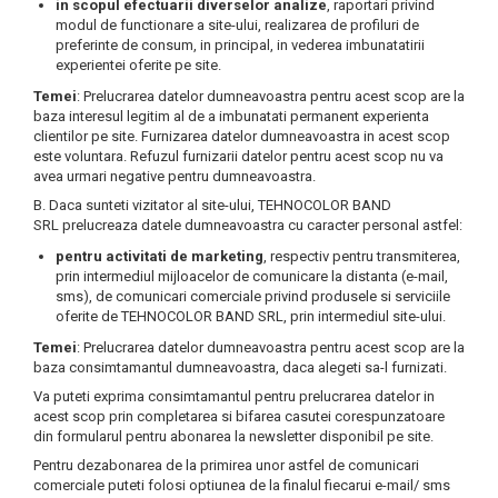
in scopul efectuarii diverselor analize
, raportari privind
modul de functionare a site-ului, realizarea de profiluri de
preferinte de consum, in principal, in vederea imbunatatirii
experientei oferite pe site.
Temei
: Prelucrarea datelor dumneavoastra pentru acest scop are la
baza interesul legitim al de a imbunatati permanent experienta
clientilor pe site. Furnizarea datelor dumneavoastra in acest scop
este voluntara. Refuzul furnizarii datelor pentru acest scop nu va
avea urmari negative pentru dumneavoastra.
B. Daca sunteti vizitator al site-ului, TEHNOCOLOR BAND
SRL prelucreaza datele dumneavoastra cu caracter personal astfel:
pentru activitati de marketing
, respectiv pentru transmiterea,
prin intermediul mijloacelor de comunicare la distanta (e-mail,
sms), de comunicari comerciale privind produsele si serviciile
oferite de TEHNOCOLOR BAND SRL, prin intermediul site-ului.
Temei
: Prelucrarea datelor dumneavoastra pentru acest scop are la
baza consimtamantul dumneavoastra, daca alegeti sa-l furnizati.
Va puteti exprima consimtamantul pentru prelucrarea datelor in
acest scop prin completarea si bifarea casutei corespunzatoare
din formularul pentru abonarea la newsletter disponibil pe site.
Pentru dezabonarea de la primirea unor astfel de comunicari
comerciale puteti folosi optiunea de la finalul fiecarui e-mail/ sms