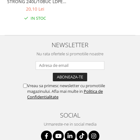
STRONG 240L/10BUC LDPE
Solutie de indepartat rugina si
pentru par, masca de par
NEGRI (104*123CM) ETICHETA
calcar
20,10 Lei
Vata demachianta
ALBASTRA
IN STOC
NEWSLETTER
Nu rata ofertele si promotiile noastre
Vreau sa primesc newsletter cu promotiile
magazinului. Afla mai multe in
Politica de
Confidentialitate
SOCIAL
Urmareste-ne in social media