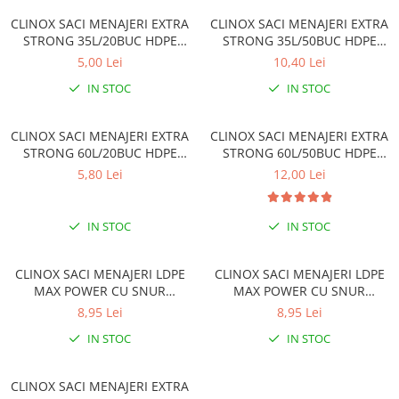
Gel, spuma de ras
Detergent pardoseala
CLINOX SACI MENAJERI EXTRA
CLINOX SACI MENAJERI EXTRA
Indepartarea parului
STRONG 35L/20BUC HDPE
STRONG 35L/50BUC HDPE
Detergent toaleta
Ingrijirea buzei
NEGRI
NEGRI
5,00 Lei
10,40 Lei
Echipamente de curăţenie
Lotiune de corp
IN STOC
IN STOC
Folie aluminiu,folie alimentara
Pachete de cadouri
Galeata mop
CLINOX SACI MENAJERI EXTRA
CLINOX SACI MENAJERI EXTRA
Parfum
STRONG 60L/20BUC HDPE
STRONG 60L/50BUC HDPE
Hartie igienica
Pasta de dinti
NEGRI
NEGRI
5,80 Lei
12,00 Lei
Insecticide
Pensula machiaj
Lavete de curatare
Periuta de dinti
IN STOC
IN STOC
Mop
Produse pentru coafat
Parfum de camere
CLINOX SACI MENAJERI LDPE
CLINOX SACI MENAJERI LDPE
Produse pentru curatarea tenului
MAX POWER CU SNUR
MAX POWER CU SNUR
Produse de dezinfectare
Sampon
35L/15BUC
60L/10BUC
8,95 Lei
8,95 Lei
Rola scame
Sapun lichid, sapun
IN STOC
IN STOC
Sac menajer
Sare de baie
Servetel
CLINOX SACI MENAJERI EXTRA
Tratament pentru par, conditioner