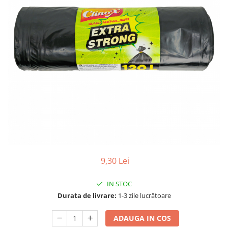
Gel, spuma de ras
Detergent pardoseala
Indepartarea parului
Detergent toaleta
Ingrijirea buzei
Echipamente de curăţenie
Lotiune de corp
Folie aluminiu,folie alimentara
Pachete de cadouri
Galeata mop
Parfum
Hartie igienica
Pasta de dinti
Insecticide
Pensula machiaj
Lavete de curatare
Periuta de dinti
Mop
Produse pentru coafat
Parfum de camere
Produse pentru curatarea tenului
9,30 Lei
Produse de dezinfectare
Sampon
Rola scame
IN STOC
Sapun lichid, sapun
Durata de livrare:
1-3 zile lucrătoare
Sac menajer
Sare de baie
Servetel
ADAUGA IN COS
Tratament pentru par, conditioner