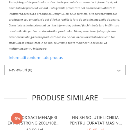
Toate fotografiile produselor
si
descrierile
prezentate au caracter informativ,
s
i pot
diferi fa
t
ă de produsul v
a
ndut. Fotografiile prezentate pot s
a
nu fie actualizate la
infatisarea
actual
a
a produselor. Designul, culorile, formele, alte caracteristici ale
produselor sau ambalajele pot diferi in realitate fa
ta
de cele din imaginile de pe site.
C
aracteristicile descrise sunt cu titlu informativ, put
a
nd fi schimbate f
a
r
a
inst
iin
t
are
prealabil
a
din partea produc
a
torilor produselor. Nicio prezentare, fotografie sau
descriere nu oblig
a
firma producatoare sau pe noi, in niciun fel fa
ta
de client. Ne
str
a
duim s
a
actualiz
a
m
i
n cel mai scurt timp toate modific
a
rile ce apar. V
a
mul
t
umim pentru i
nt
elegere!
Informatii conformitate produs
Review-uri
(0)
PRODUSE SIMILARE
CLINOX SACI MENAJERI
FINISH SOLUTIE LICHIDA
-5%
EXTRA STRONG 200L/10BUC
PENTRU CURATAT MASINA
LDPE NEGRI (90*122CM)
DE SPALAT VASE 250ML
18,90 Lei
15,40 Lei