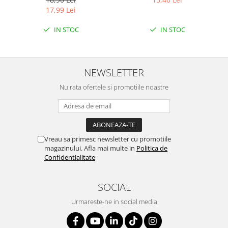
ETICHETA MOV
LEMON
17,99 Lei
IN STOC
IN STOC
NEWSLETTER
Nu rata ofertele si promotiile noastre
Vreau sa primesc newsletter cu promotiile
magazinului. Afla mai multe in
Politica de
Confidentialitate
SOCIAL
Urmareste-ne in social media