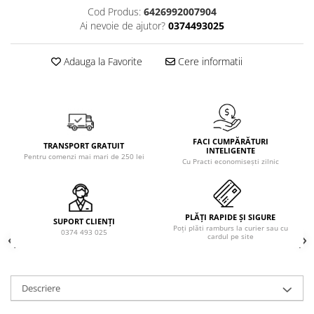
Solutie de indepartat rugina si
pentru par, masca de par
Cod Produs:
6426992007904
calcar
Ai nevoie de ajutor?
0374493025
Vata demachianta
Adauga la Favorite
Cere informatii
FACI CUMPĂRĂTURI
TRANSPORT GRATUIT
INTELIGENTE
Pentru comenzi mai mari de 250 lei
Cu Practi economisești zilnic
PLĂȚI RAPIDE ȘI SIGURE
SUPORT CLIENȚI
Poți plăti ramburs la curier sau cu
0374 493 025
cardul pe site
Descriere