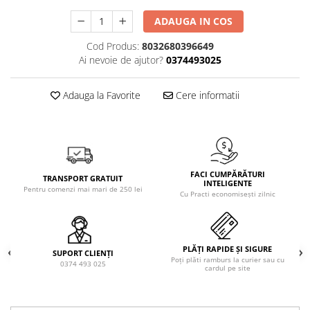
Solutie de indepartat rugina si
pentru par, masca de par
calcar
ADAUGA IN COS
Vata demachianta
Cod Produs:
8032680396649
Ai nevoie de ajutor?
0374493025
Adauga la Favorite
Cere informatii
FACI CUMPĂRĂTURI
TRANSPORT GRATUIT
INTELIGENTE
Pentru comenzi mai mari de 250 lei
Cu Practi economisești zilnic
PLĂȚI RAPIDE ȘI SIGURE
SUPORT CLIENȚI
Poți plăti ramburs la curier sau cu
0374 493 025
cardul pe site