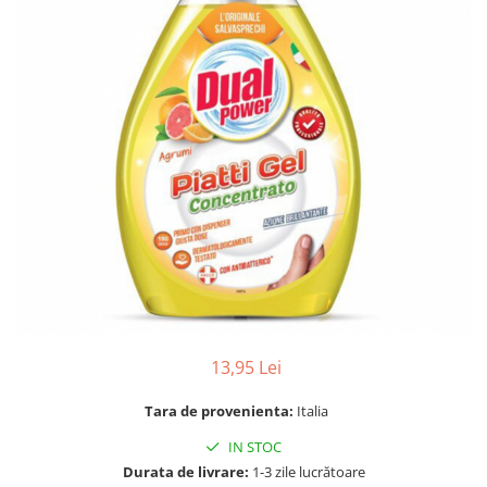
Gel, spuma de ras
Detergent pardoseala
Indepartarea parului
Detergent toaleta
Ingrijirea buzei
Echipamente de curăţenie
Lotiune de corp
Folie aluminiu,folie alimentara
Pachete de cadouri
Galeata mop
Parfum
Hartie igienica
Pasta de dinti
Insecticide
Pensula machiaj
Lavete de curatare
Periuta de dinti
Mop
Produse pentru coafat
Parfum de camere
Produse pentru curatarea tenului
Produse de dezinfectare
13,95 Lei
Sampon
Rola scame
Sapun lichid, sapun
Tara de provenienta:
Italia
Sac menajer
Sare de baie
IN STOC
Servetel
Tratament pentru par, conditioner
Durata de livrare:
1-3 zile lucrătoare