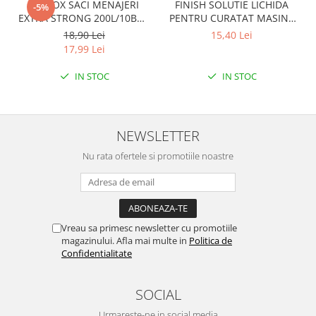
CLINOX SACI MENAJERI
FINISH SOLUTIE LICHIDA
-5%
EXTRA STRONG 200L/10BUC
PENTRU CURATAT MASINA
LDPE NEGRI (90*122CM)
DE SPALAT VASE 250ML
18,90 Lei
15,40 Lei
ETICHETA MOV
LEMON
17,99 Lei
IN STOC
IN STOC
NEWSLETTER
Nu rata ofertele si promotiile noastre
Vreau sa primesc newsletter cu promotiile
magazinului. Afla mai multe in
Politica de
Confidentialitate
SOCIAL
Urmareste-ne in social media