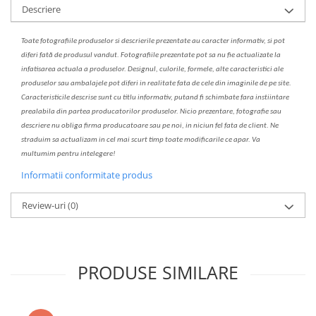
Descriere
Toate fotografiile produselor
si
descrierile
prezentate au caracter informativ,
s
i pot
diferi fa
t
ă de produsul v
a
ndut. Fotografiile prezentate pot s
a
nu fie actualizate la
infatisarea
actual
a
a produselor. Designul, culorile, formele, alte caracteristici ale
produselor sau ambalajele pot diferi in realitate fa
ta
de cele din imaginile de pe site.
C
aracteristicile descrise sunt cu titlu informativ, put
a
nd fi schimbate f
a
r
a
inst
iin
t
are
prealabil
a
din partea produc
a
torilor produselor. Nicio prezentare, fotografie sau
descriere nu oblig
a
firma producatoare sau pe noi, in niciun fel fa
ta
de client. Ne
str
a
duim s
a
actualiz
a
m
i
n cel mai scurt timp toate modific
a
rile ce apar. V
a
mul
t
umim pentru i
nt
elegere!
Informatii conformitate produs
Review-uri
(0)
PRODUSE SIMILARE