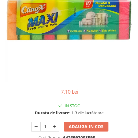
Gel, spuma de ras
Detergent pardoseala
Indepartarea parului
Detergent toaleta
Ingrijirea buzei
Echipamente de curăţenie
Lotiune de corp
Folie aluminiu,folie alimentara
Pachete de cadouri
Galeata mop
Parfum
Hartie igienica
Pasta de dinti
Insecticide
Pensula machiaj
Lavete de curatare
Periuta de dinti
Mop
Produse pentru coafat
7,10 Lei
Parfum de camere
Produse pentru curatarea tenului
Produse de dezinfectare
Sampon
IN STOC
Rola scame
Durata de livrare:
1-3 zile lucrătoare
Sapun lichid, sapun
Sac menajer
Sare de baie
ADAUGA IN COS
Servetel
Tratament pentru par, conditioner
Cod Produs:
6426992008598