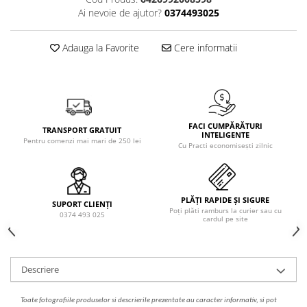
Solutie de indepartat rugina si
pentru par, masca de par
Ai nevoie de ajutor?
0374493025
calcar
Vata demachianta
Adauga la Favorite
Cere informatii
FACI CUMPĂRĂTURI
TRANSPORT GRATUIT
INTELIGENTE
Pentru comenzi mai mari de 250 lei
Cu Practi economisești zilnic
PLĂȚI RAPIDE ȘI SIGURE
SUPORT CLIENȚI
Poți plăti ramburs la curier sau cu
0374 493 025
cardul pe site
Descriere
Toate fotografiile produselor
si
descrierile
prezentate au caracter informativ,
s
i pot