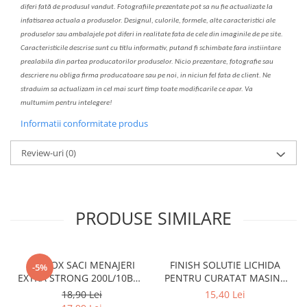
diferi fa
t
ă de produsul v
a
ndut. Fotografiile prezentate pot s
a
nu fie actualizate la
infatisarea
actual
a
a produselor. Designul, culorile, formele, alte caracteristici ale
produselor sau ambalajele pot diferi in realitate fa
ta
de cele din imaginile de pe site.
C
aracteristicile descrise sunt cu titlu informativ, put
a
nd fi schimbate f
a
r
a
inst
iin
t
are
prealabil
a
din partea produc
a
torilor produselor. Nicio prezentare, fotografie sau
descriere nu oblig
a
firma producatoare sau pe noi, in niciun fel fa
ta
de client. Ne
str
a
duim s
a
actualiz
a
m
i
n cel mai scurt timp toate modific
a
rile ce apar. V
a
mul
t
umim pentru i
nt
elegere!
Informatii conformitate produs
Review-uri
(0)
PRODUSE SIMILARE
CLINOX SACI MENAJERI
FINISH SOLUTIE LICHIDA
-5%
EXTRA STRONG 200L/10BUC
PENTRU CURATAT MASINA
LDPE NEGRI (90*122CM)
DE SPALAT VASE 250ML
18,90 Lei
15,40 Lei
ETICHETA MOV
LEMON