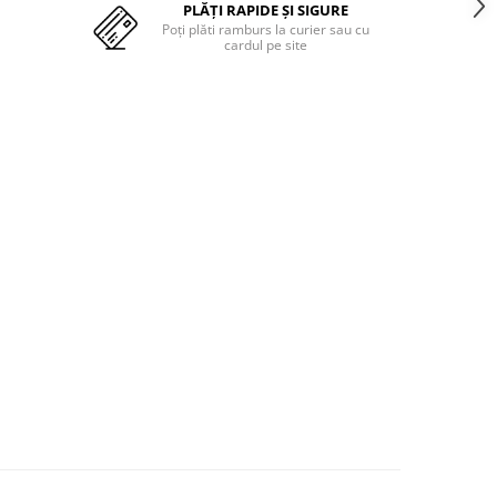
PLĂȚI RAPIDE ȘI SIGURE
Poți plăti ramburs la curier sau cu
cardul pe site