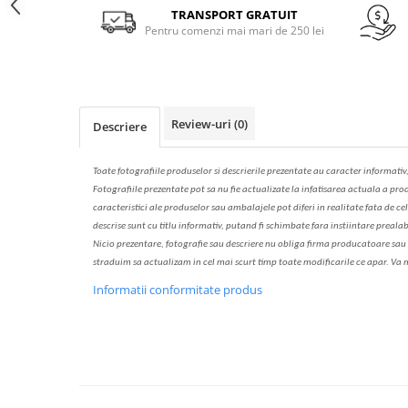
Solutie de indepartat rugina si
pentru par, masca de par
Facebook
TRANSPORT GRATUIT
calcar
Pentru comenzi mai mari de 250 lei
Vata demachianta
Review-uri
(0)
Descriere
Toate fotografiile produselor
si
descrierile
prezentate au caracter informativ
Fotografiile prezentate pot s
a
nu fie actualizate la
infatisarea
actual
a
a prod
caracteristici ale produselor sau ambalajele pot diferi in realitate fa
ta
de cel
descrise sunt cu titlu informativ, put
a
nd fi schimbate f
a
r
a
inst
iin
t
are prealab
Nicio prezentare, fotografie sau descriere nu oblig
a
firma producatoare sau pe
str
a
duim s
a
actualiz
a
m
i
n cel mai scurt timp toate modific
a
rile ce apar. V
a
m
Informatii conformitate produs