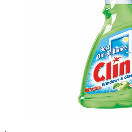
Gel, spuma de ras
Detergent pardoseala
Indepartarea parului
Detergent toaleta
Ingrijirea buzei
Echipamente de curăţenie
Lotiune de corp
Folie aluminiu,folie alimentara
Pachete de cadouri
Galeata mop
Parfum
Hartie igienica
Pasta de dinti
Insecticide
Pensula machiaj
Lavete de curatare
Periuta de dinti
Mop
Produse pentru coafat
Parfum de camere
Produse pentru curatarea tenului
Produse de dezinfectare
Sampon
Rola scame
Sapun lichid, sapun
Sac menajer
Sare de baie
Distribuie
Servetel
Tratament pentru par, conditioner
pe