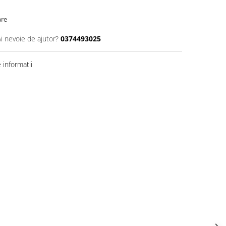
are
Ai nevoie de ajutor?
0374493025
informatii