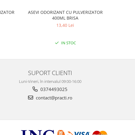
IZATOR
ASEVI ODORIZANT CU PULVERIZATOR
PRONTO T
400ML BRISA
CU B
13,40 Lei
IN STOC
SUPORT CLIENTI
Luni-Vineri, în intervalul 09:00-16:00
0374493025
contact@practi.ro