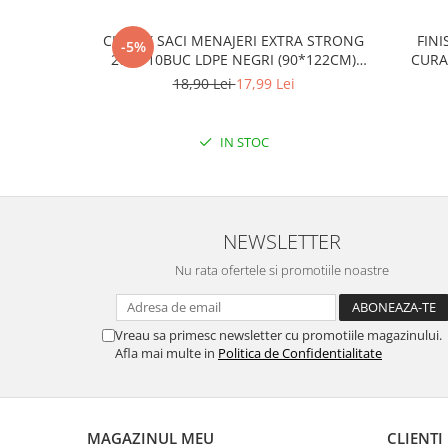
CLINOX SACI MENAJERI EXTRA STRONG
FINI
-5%
200L/10BUC LDPE NEGRI (90*122CM)
CURA
ETICHETA MOV
18,90 Lei
17,99 Lei
IN STOC
NEWSLETTER
Nu rata ofertele si promotiile noastre
Vreau sa primesc newsletter cu promotiile magazinului.
Afla mai multe in
Politica de Confidentialitate
MAGAZINUL MEU
CLIENTI