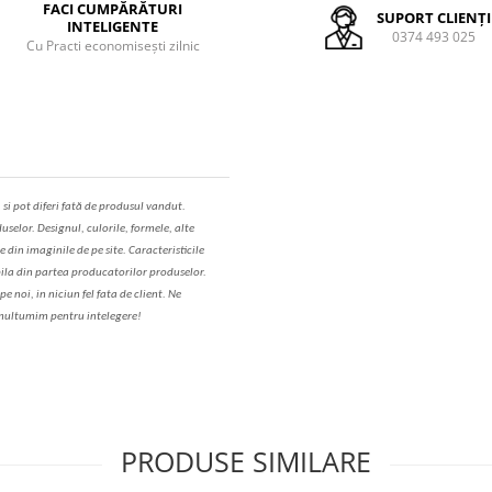
FACI CUMPĂRĂTURI
SUPORT CLIENȚI
INTELIGENTE
0374 493 025
Cu Practi economisești zilnic
,
s
i pot diferi fa
t
ă de produsul v
a
ndut.
uselor. Designul, culorile, formele, alte
e din imaginile de pe site. C
aracteristicile
il
a
din partea produc
a
torilor produselor.
 noi, in niciun fel fa
ta
de client. Ne
ul
t
umim pentru i
nt
elegere!
PRODUSE SIMILARE