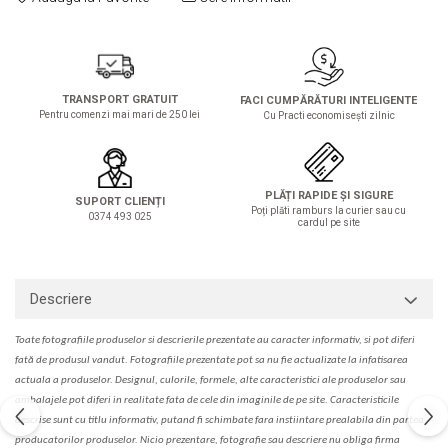
Solutie de indepartat rugina si
pentru par, masca de par
calcar
Vata demachianta
TRANSPORT GRATUIT
FACI CUMPĂRĂTURI INTELIGENTE
Pentru comenzi mai mari de 250 lei
Cu Practi economisești zilnic
PLĂȚI RAPIDE ȘI SIGURE
SUPORT CLIENȚI
Poți plăti ramburs la curier sau cu
0374 493 025
cardul pe site
Descriere
Toate fotografiile produselor
si
descrierile
prezentate au caracter informativ,
s
i pot diferi
fa
t
ă de produsul v
a
ndut. Fotografiile prezentate pot s
a
nu fie actualizate la
infatisarea
actual
a
a produselor. Designul, culorile, formele, alte caracteristici ale produselor sau
ambalajele pot diferi in realitate fa
ta
de cele din imaginile de pe site. C
aracteristicile
descrise sunt cu titlu informativ, put
a
nd fi schimbate f
a
r
a
inst
iin
t
are prealabil
a
din partea
produc
a
torilor produselor. Nicio prezentare, fotografie sau descriere nu oblig
a
firma