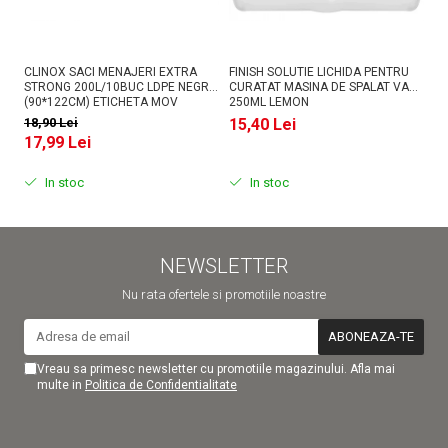
CLINOX SACI MENAJERI EXTRA
FINISH SOLUTIE LICHIDA PENTRU
AS
STRONG 200L/10BUC LDPE NEGRI
CURATAT MASINA DE SPALAT VASE
PU
(90*122CM) ETICHETA MOV
250ML LEMON
18,90 Lei
15,40 Lei
1
17,99 Lei
In stoc
In stoc
NEWSLETTER
Nu rata ofertele si promotiile noastre
Vreau sa primesc newsletter cu promotiile magazinului. Afla mai
multe in
Politica de Confidentialitate