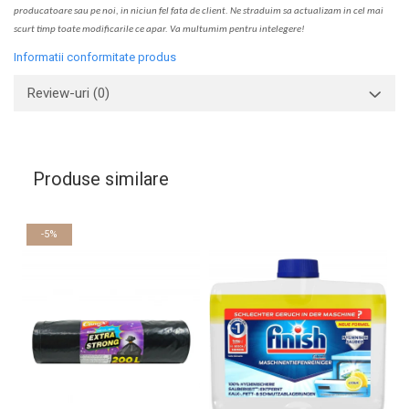
producatoare sau pe noi, in niciun fel fa
ta
de client. Ne str
a
duim s
a
actualiz
a
m
i
n cel mai
scurt timp toate modific
a
rile ce apar. V
a
mul
t
umim pentru i
nt
elegere!
Informatii conformitate produs
Review-uri
(0)
Produse similare
-5%