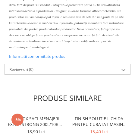
diferi fa
t
ă de produsul v
a
ndut. Fotografiile prezentate pot s
a
nu fie actualizate la
infatisarea
actual
a
a produselor. Designul, culorile, formele, alte caracteristici ale
produselor sau ambalajele pot diferi in realitate fa
ta
de cele din imaginile de pe site.
C
aracteristicile descrise sunt cu titlu informativ, put
a
nd fi schimbate f
a
r
a
inst
iin
t
are
prealabil
a
din partea produc
a
torilor produselor. Nicio prezentare, fotografie sau
descriere nu oblig
a
firma producatoare sau pe noi, in niciun fel fa
ta
de client. Ne
str
a
duim s
a
actualiz
a
m
i
n cel mai scurt timp toate modific
a
rile ce apar. V
a
mul
t
umim pentru i
nt
elegere!
Informatii conformitate produs
Review-uri
(0)
PRODUSE SIMILARE
CLINOX SACI MENAJERI
FINISH SOLUTIE LICHIDA
-5%
EXTRA STRONG 200L/10BUC
PENTRU CURATAT MASINA
LDPE NEGRI (90*122CM)
DE SPALAT VASE 250ML
18,90 Lei
15,40 Lei