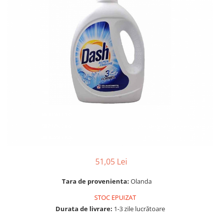
Gel, spuma de ras
Detergent pardoseala
Indepartarea parului
Detergent toaleta
Ingrijirea buzei
Echipamente de curăţenie
Lotiune de corp
Folie aluminiu,folie alimentara
Pachete de cadouri
Galeata mop
Parfum
Hartie igienica
Pasta de dinti
Insecticide
Pensula machiaj
Lavete de curatare
Periuta de dinti
Mop
Produse pentru coafat
Parfum de camere
Produse pentru curatarea tenului
51,05 Lei
Produse de dezinfectare
Sampon
Rola scame
Tara de provenienta:
Olanda
Sapun lichid, sapun
Sac menajer
STOC EPUIZAT
Sare de baie
Servetel
Durata de livrare:
1-3 zile lucrătoare
Tratament pentru par, conditioner