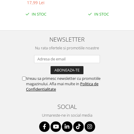
ETICHETA MOV
LEMON
17,99 Lei
IN STOC
IN STOC
NEWSLETTER
Nu rata ofertele si promotiile noastre
Vreau sa primesc newsletter cu promotiile
magazinului. Afla mai multe in
Politica de
Confidentialitate
SOCIAL
Urmareste-ne in social media