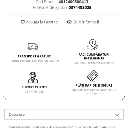
Cod Produs:
4012400500413
Solutie de indepartat rugina si
pentru par, masca de par
Ai nevoie de ajutor?
0374493025
calcar
Vata demachianta
Adauga la Favorite
Cere informatii
FACI CUMPĂRĂTURI
TRANSPORT GRATUIT
INTELIGENTE
Pentru comenzi mai mari de 250 lei
Cu Practi economisești zilnic
PLĂȚI RAPIDE ȘI SIGURE
SUPORT CLIENȚI
Poți plăti ramburs la curier sau cu
0374 493 025
cardul pe site
Descriere
Toate fotografiile produselor
si
descrierile
prezentate au caracter informativ,
s
i pot