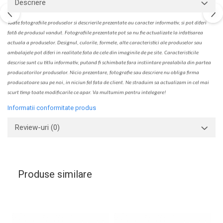
Descriere
Toate fotografiile produselor
si
descrierile
prezentate au caracter informativ,
s
i pot diferi
fa
t
ă de produsul v
a
ndut. Fotografiile prezentate pot s
a
nu fie actualizate la
infatisarea
actual
a
a produselor. Designul, culorile, formele, alte caracteristici ale produselor sau
ambalajele pot diferi in realitate fa
ta
de cele din imaginile de pe site. C
aracteristicile
descrise sunt cu titlu informativ, put
a
nd fi schimbate f
a
r
a
inst
iin
t
are prealabil
a
din partea
produc
a
torilor produselor. Nicio prezentare, fotografie sau descriere nu oblig
a
firma
producatoare sau pe noi, in niciun fel fa
ta
de client. Ne str
a
duim s
a
actualiz
a
m
i
n cel mai
scurt timp toate modific
a
rile ce apar. V
a
mul
t
umim pentru i
nt
elegere!
Informatii conformitate produs
Review-uri
(0)
Produse similare