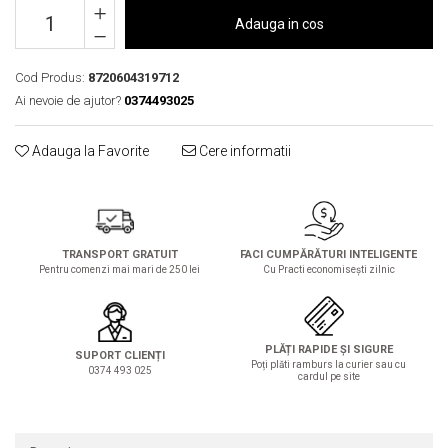
Solutie de indepartat rugina si
pentru par, masca de par
Adauga in cos
calcar
Vata demachianta
Cod Produs:
8720604319712
Ai nevoie de ajutor?
0374493025
Adauga la Favorite
Cere informatii
TRANSPORT GRATUIT
FACI CUMPĂRĂTURI INTELIGENTE
Pentru comenzi mai mari de 250 lei
Cu Practi economisești zilnic
PLĂȚI RAPIDE ȘI SIGURE
SUPORT CLIENȚI
Poți plăti ramburs la curier sau cu
0374 493 025
cardul pe site