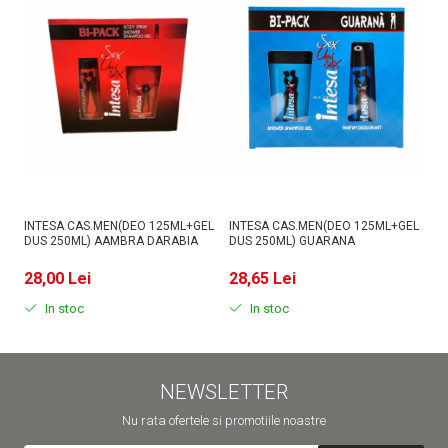
INTESA CAS.MEN(DEO 125ML+GEL
INTESA CAS.MEN(DEO 125ML+GEL
IN
DUS 250ML) AAMBRA DARABIA
DUS 250ML) GUARANA
DU
28,00 Lei
28,65 Lei
2
In stoc
In stoc
NEWSLETTER
Nu rata ofertele si promotiile noastre