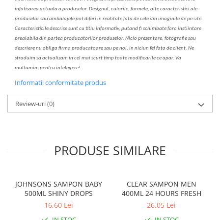
infatisarea
actual
a
a produselor. Designul, culorile, formele, alte caracteristici ale
produselor sau ambalajele pot diferi in realitate fa
ta
de cele din imaginile de pe site.
C
aracteristicile descrise sunt cu titlu informativ, put
a
nd fi schimbate f
a
r
a
inst
iin
t
are
prealabil
a
din partea produc
a
torilor produselor. Nicio prezentare, fotografie sau
descriere nu oblig
a
firma producatoare sau pe noi, in niciun fel fa
ta
de client. Ne
str
a
duim s
a
actualiz
a
m
i
n cel mai scurt timp toate modific
a
rile ce apar. V
a
mul
t
umim pentru i
nt
elegere!
Informatii conformitate produs
Review-uri
(0)
PRODUSE SIMILARE
JOHNSONS SAMPON BABY
CLEAR SAMPON MEN
500ML SHINY DROPS
400ML 24 HOURS FRESH
16,60 Lei
26,05 Lei
IN STOC
IN STOC