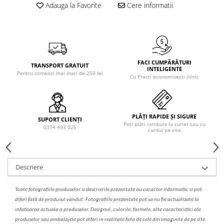
Solutie de indepartat rugina si
pentru par, masca de par
Adauga la Favorite
Cere informatii
calcar
Vata demachianta
FACI CUMPĂRĂTURI
TRANSPORT GRATUIT
INTELIGENTE
Pentru comenzi mai mari de 250 lei
Cu Practi economisești zilnic
PLĂȚI RAPIDE ȘI SIGURE
SUPORT CLIENȚI
Poți plăti ramburs la curier sau cu
0374 493 025
cardul pe site
Descriere
Toate fotografiile produselor
si
descrierile
prezentate au caracter informativ,
s
i pot
diferi fa
t
ă de produsul v
a
ndut. Fotografiile prezentate pot s
a
nu fie actualizate la
infatisarea
actual
a
a produselor. Designul, culorile, formele, alte caracteristici ale
produselor sau ambalajele pot diferi in realitate fa
ta
de cele din imaginile de pe site.