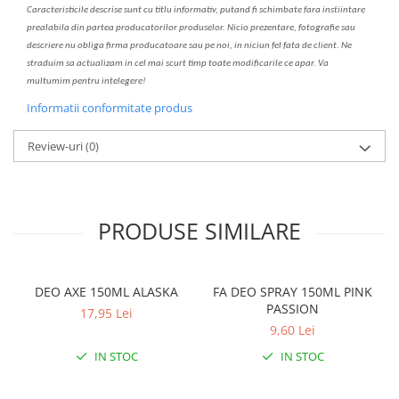
C
aracteristicile descrise sunt cu titlu informativ, put
a
nd fi schimbate f
a
r
a
inst
iin
t
are
prealabil
a
din partea produc
a
torilor produselor. Nicio prezentare, fotografie sau
descriere nu oblig
a
firma producatoare sau pe noi, in niciun fel fa
ta
de client. Ne
str
a
duim s
a
actualiz
a
m
i
n cel mai scurt timp toate modific
a
rile ce apar. V
a
mul
t
umim pentru i
nt
elegere!
Informatii conformitate produs
Review-uri
(0)
PRODUSE SIMILARE
DEO AXE 150ML ALASKA
FA DEO SPRAY 150ML PINK
PASSION
17,95 Lei
9,60 Lei
IN STOC
IN STOC