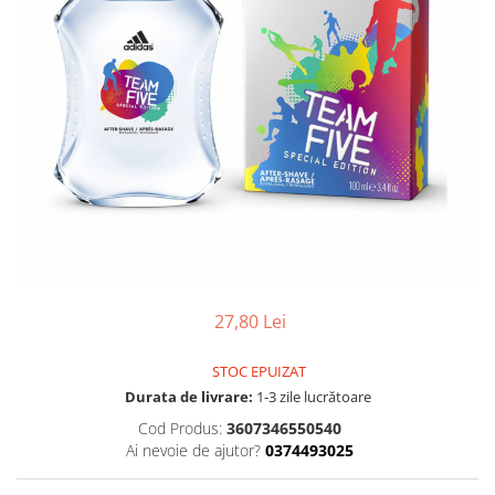
Gel, spuma de ras
Detergent pardoseala
Indepartarea parului
Detergent toaleta
Ingrijirea buzei
Echipamente de curăţenie
Lotiune de corp
Folie aluminiu,folie alimentara
Pachete de cadouri
Galeata mop
Parfum
Hartie igienica
Pasta de dinti
Insecticide
Pensula machiaj
Lavete de curatare
Periuta de dinti
Mop
Produse pentru coafat
27,80 Lei
Parfum de camere
Produse pentru curatarea tenului
Produse de dezinfectare
STOC EPUIZAT
Sampon
Durata de livrare:
1-3 zile lucrătoare
Rola scame
Sapun lichid, sapun
Cod Produs:
3607346550540
Sac menajer
Sare de baie
Ai nevoie de ajutor?
0374493025
Servetel
Tratament pentru par, conditioner