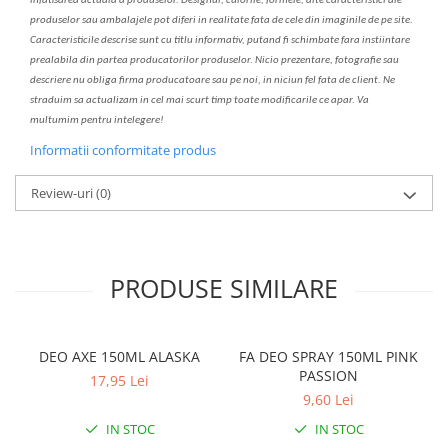
infatisarea
actual
a
a produselor. Designul, culorile, formele, alte caracteristici ale
produselor sau ambalajele pot diferi in realitate fa
ta
de cele din imaginile de pe site.
C
aracteristicile descrise sunt cu titlu informativ, put
a
nd fi schimbate f
a
r
a
inst
iin
t
are
prealabil
a
din partea produc
a
torilor produselor. Nicio prezentare, fotografie sau
descriere nu oblig
a
firma producatoare sau pe noi, in niciun fel fa
ta
de client. Ne
str
a
duim s
a
actualiz
a
m
i
n cel mai scurt timp toate modific
a
rile ce apar. V
a
mul
t
umim pentru i
nt
elegere!
Informatii conformitate produs
Review-uri
(0)
PRODUSE SIMILARE
DEO AXE 150ML ALASKA
FA DEO SPRAY 150ML PINK
PASSION
17,95 Lei
9,60 Lei
IN STOC
IN STOC