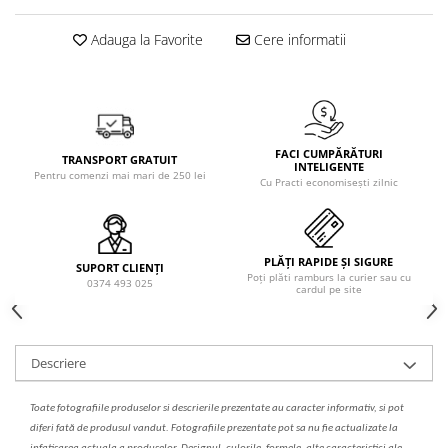
Solutie de indepartat rugina si
pentru par, masca de par
calcar
Vata demachianta
Adauga la Favorite
Cere informatii
FACI CUMPĂRĂTURI
TRANSPORT GRATUIT
INTELIGENTE
Pentru comenzi mai mari de 250 lei
Cu Practi economisești zilnic
PLĂȚI RAPIDE ȘI SIGURE
SUPORT CLIENȚI
Poți plăti ramburs la curier sau cu
0374 493 025
cardul pe site
Descriere
Toate fotografiile produselor
si
descrierile
prezentate au caracter informativ,
s
i pot
diferi fa
t
ă de produsul v
a
ndut. Fotografiile prezentate pot s
a
nu fie actualizate la