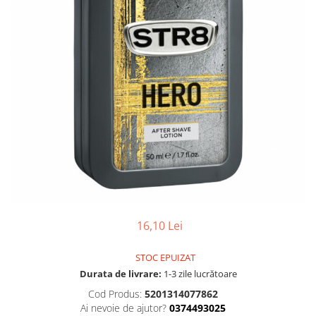
Gel, spuma de ras
Detergent pardoseala
Indepartarea parului
Detergent toaleta
Ingrijirea buzei
Echipamente de curăţenie
Lotiune de corp
Folie aluminiu,folie alimentara
Pachete de cadouri
Galeata mop
Parfum
Hartie igienica
Pasta de dinti
Insecticide
Pensula machiaj
Lavete de curatare
Periuta de dinti
Mop
Produse pentru coafat
Parfum de camere
Produse pentru curatarea tenului
16,10 Lei
Produse de dezinfectare
Sampon
Rola scame
STOC EPUIZAT
Sapun lichid, sapun
Durata de livrare:
1-3 zile lucrătoare
Sac menajer
Sare de baie
Cod Produs:
5201314077862
Servetel
Tratament pentru par, conditioner
Ai nevoie de ajutor?
0374493025