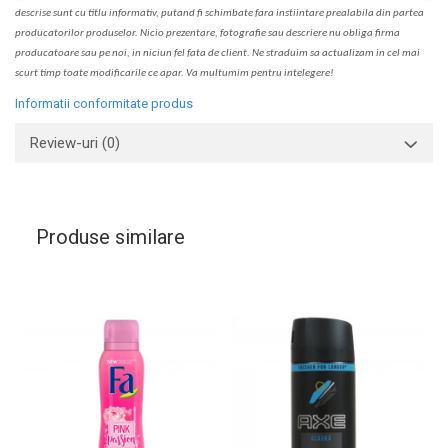
descrise sunt cu titlu informativ, put
a
nd fi schimbate f
a
r
a
inst
iin
t
are prealabil
a
din partea
produc
a
torilor produselor. Nicio prezentare, fotografie sau descriere nu oblig
a
firma
producatoare sau pe noi, in niciun fel fa
ta
de client. Ne str
a
duim s
a
actualiz
a
m
i
n cel mai
scurt timp toate modific
a
rile ce apar. V
a
mul
t
umim pentru i
nt
elegere!
Informatii conformitate produs
Review-uri
(0)
Produse similare