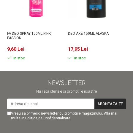
FA DEO SPRAY 150ML PINK
DEO AXE 150ML ALASKA
D
PASSION
MI
9,60 Lei
17,95 Lei
9
In stoc
In stoc
NEWSLETTER
Nu rata ofertele si promotiile noastre
Vreau sa primesc newsletter cu promotiile magazinului. Afla mai
multe in
Politica de Confidentialitate