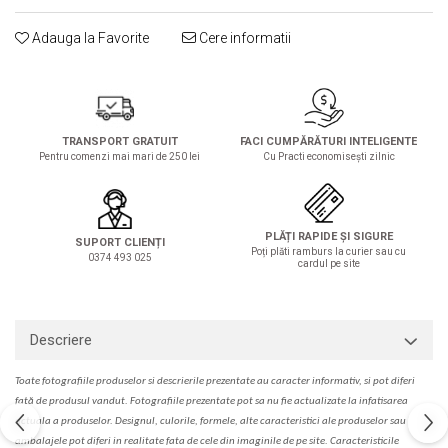
Solutie de indepartat rugina si
pentru par, masca de par
calcar
Vata demachianta
Adauga la Favorite
Cere informatii
TRANSPORT GRATUIT
FACI CUMPĂRĂTURI INTELIGENTE
Pentru comenzi mai mari de 250 lei
Cu Practi economisești zilnic
PLĂȚI RAPIDE ȘI SIGURE
SUPORT CLIENȚI
Poți plăti ramburs la curier sau cu
0374 493 025
cardul pe site
Descriere
Toate fotografiile produselor
si
descrierile
prezentate au caracter informativ,
s
i pot diferi
fa
t
ă de produsul v
a
ndut. Fotografiile prezentate pot s
a
nu fie actualizate la
infatisarea
actual
a
a produselor. Designul, culorile, formele, alte caracteristici ale produselor sau
ambalajele pot diferi in realitate fa
ta
de cele din imaginile de pe site. C
aracteristicile