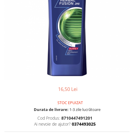
Gel, spuma de ras
Detergent pardoseala
Indepartarea parului
Detergent toaleta
Ingrijirea buzei
Echipamente de curăţenie
Lotiune de corp
Folie aluminiu,folie alimentara
Pachete de cadouri
Galeata mop
Parfum
Hartie igienica
Pasta de dinti
Insecticide
Pensula machiaj
Lavete de curatare
Periuta de dinti
Mop
Produse pentru coafat
16,50 Lei
Parfum de camere
Produse pentru curatarea tenului
Produse de dezinfectare
Sampon
STOC EPUIZAT
Rola scame
Durata de livrare:
1-3 zile lucrătoare
Sapun lichid, sapun
Sac menajer
Cod Produs:
8710447491201
Sare de baie
Ai nevoie de ajutor?
0374493025
Servetel
Tratament pentru par, conditioner