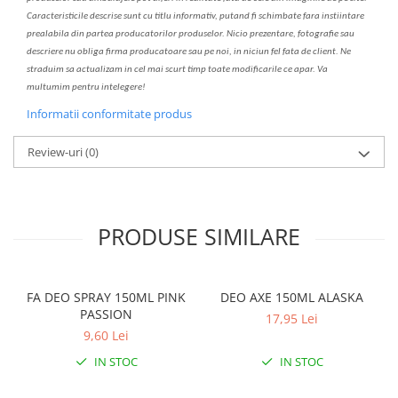
C
aracteristicile descrise sunt cu titlu informativ, put
a
nd fi schimbate f
a
r
a
inst
iin
t
are
prealabil
a
din partea produc
a
torilor produselor. Nicio prezentare, fotografie sau
descriere nu oblig
a
firma producatoare sau pe noi, in niciun fel fa
ta
de client. Ne
str
a
duim s
a
actualiz
a
m
i
n cel mai scurt timp toate modific
a
rile ce apar. V
a
mul
t
umim pentru i
nt
elegere!
Informatii conformitate produs
Review-uri
(0)
PRODUSE SIMILARE
FA DEO SPRAY 150ML PINK
DEO AXE 150ML ALASKA
PASSION
17,95 Lei
9,60 Lei
IN STOC
IN STOC