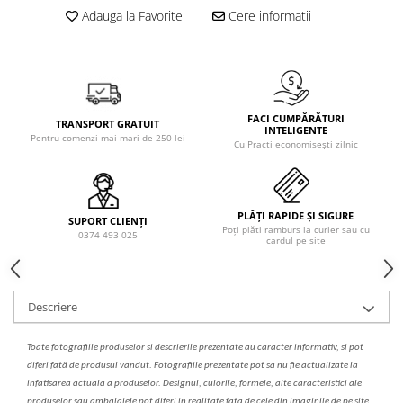
Solutie de indepartat rugina si
pentru par, masca de par
Adauga la Favorite
Cere informatii
calcar
Vata demachianta
FACI CUMPĂRĂTURI
TRANSPORT GRATUIT
INTELIGENTE
Pentru comenzi mai mari de 250 lei
Cu Practi economisești zilnic
PLĂȚI RAPIDE ȘI SIGURE
SUPORT CLIENȚI
Poți plăti ramburs la curier sau cu
0374 493 025
cardul pe site
Descriere
Toate fotografiile produselor
si
descrierile
prezentate au caracter informativ,
s
i pot
diferi fa
t
ă de produsul v
a
ndut. Fotografiile prezentate pot s
a
nu fie actualizate la
infatisarea
actual
a
a produselor. Designul, culorile, formele, alte caracteristici ale
produselor sau ambalajele pot diferi in realitate fa
ta
de cele din imaginile de pe site.