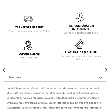
Solutie de indepartat rugina si
pentru par, masca de par
calcar
Vata demachianta
FACI CUMPĂRĂTURI
TRANSPORT GRATUIT
INTELIGENTE
Pentru comenzi mai mari de 250 lei
Cu Practi economisești zilnic
PLĂȚI RAPIDE ȘI SIGURE
SUPORT CLIENȚI
Poți plăti ramburs la curier sau cu
0374 493 025
cardul pe site
Descriere
Toate fotografiile produselor
si
descrierile
prezentate au caracter informativ,
s
i pot
diferi fa
t
ă de produsul v
a
ndut. Fotografiile prezentate pot s
a
nu fie actualizate la
infatisarea
actual
a
a produselor. Designul, culorile, formele, alte caracteristici ale
produselor sau ambalajele pot diferi in realitate fa
ta
de cele din imaginile de pe site.
C
aracteristicile descrise sunt cu titlu informativ, put
a
nd fi schimbate f
a
r
a
inst
iin
t
are