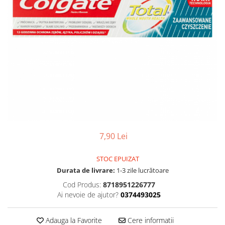
Gel, spuma de ras
Detergent pardoseala
Indepartarea parului
Detergent toaleta
Ingrijirea buzei
Echipamente de curăţenie
Lotiune de corp
Folie aluminiu,folie alimentara
Pachete de cadouri
Galeata mop
Parfum
Hartie igienica
Pasta de dinti
Insecticide
Pensula machiaj
Lavete de curatare
Periuta de dinti
Mop
7,90 Lei
Produse pentru coafat
Parfum de camere
Produse pentru curatarea tenului
STOC EPUIZAT
Produse de dezinfectare
Durata de livrare:
1-3 zile lucrătoare
Sampon
Rola scame
Cod Produs:
8718951226777
Sapun lichid, sapun
Ai nevoie de ajutor?
0374493025
Sac menajer
Sare de baie
Servetel
Tratament pentru par, conditioner
Adauga la Favorite
Cere informatii