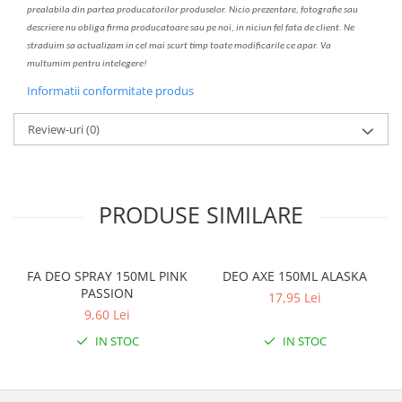
prealabil
a
din partea produc
a
torilor produselor. Nicio prezentare, fotografie sau
descriere nu oblig
a
firma producatoare sau pe noi, in niciun fel fa
ta
de client. Ne
str
a
duim s
a
actualiz
a
m
i
n cel mai scurt timp toate modific
a
rile ce apar. V
a
mul
t
umim pentru i
nt
elegere!
Informatii conformitate produs
Review-uri
(0)
PRODUSE SIMILARE
FA DEO SPRAY 150ML PINK
DEO AXE 150ML ALASKA
PASSION
17,95 Lei
9,60 Lei
IN STOC
IN STOC