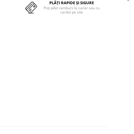
PLĂȚI RAPIDE ȘI SIGURE
Poți plăti ramburs la curier sau cu
cardul pe site