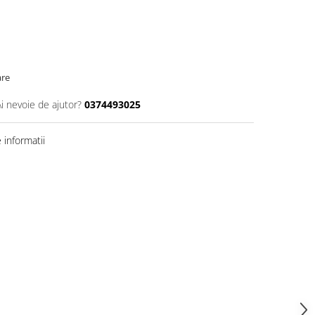
are
Ai nevoie de ajutor?
0374493025
informatii