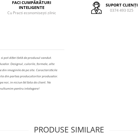
FACI CUMPĂRĂTURI
SUPORT CLIENȚI
INTELIGENTE
0374 493 025
Cu Practi economisești zilnic
,
s
i pot diferi fa
t
ă de produsul v
a
ndut.
uselor. Designul, culorile, formele, alte
e din imaginile de pe site. C
aracteristicile
il
a
din partea produc
a
torilor produselor.
 noi, in niciun fel fa
ta
de client. Ne
ul
t
umim pentru i
nt
elegere!
PRODUSE SIMILARE