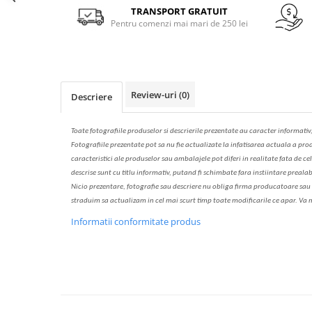
Solutie de indepartat rugina si
pentru par, masca de par
Facebook
TRANSPORT GRATUIT
calcar
Pentru comenzi mai mari de 250 lei
Vata demachianta
Review-uri
(0)
Descriere
Toate fotografiile produselor
si
descrierile
prezentate au caracter informativ
Fotografiile prezentate pot s
a
nu fie actualizate la
infatisarea
actual
a
a prod
caracteristici ale produselor sau ambalajele pot diferi in realitate fa
ta
de cel
descrise sunt cu titlu informativ, put
a
nd fi schimbate f
a
r
a
inst
iin
t
are prealab
Nicio prezentare, fotografie sau descriere nu oblig
a
firma producatoare sau pe
str
a
duim s
a
actualiz
a
m
i
n cel mai scurt timp toate modific
a
rile ce apar. V
a
m
Informatii conformitate produs