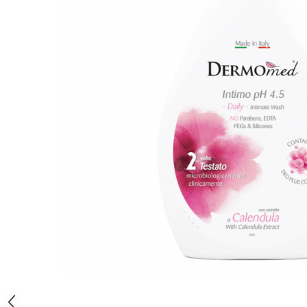
Gel, spuma de ras
Detergent pardoseala
Indepartarea parului
Detergent toaleta
Ingrijirea buzei
Echipamente de curăţenie
Lotiune de corp
Folie aluminiu,folie alimentara
Pachete de cadouri
Galeata mop
Parfum
Hartie igienica
Pasta de dinti
Insecticide
Pensula machiaj
Lavete de curatare
Periuta de dinti
Mop
Produse pentru coafat
Parfum de camere
Produse pentru curatarea tenului
Produse de dezinfectare
Sampon
Rola scame
Sapun lichid, sapun
Sac menajer
Sare de baie
Distribuie
Servetel
Tratament pentru par, conditioner
pe