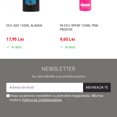
DEO AXE 150ML ALASKA
FA DEO SPRAY 150ML PINK
D
PASSION
MI
17,95 Lei
9,60 Lei
9
In stoc
In stoc
NEWSLETTER
Nu rata ofertele si promotiile noastre
Vreau sa primesc newsletter cu promotiile magazinului. Afla mai
multe in
Politica de Confidentialitate