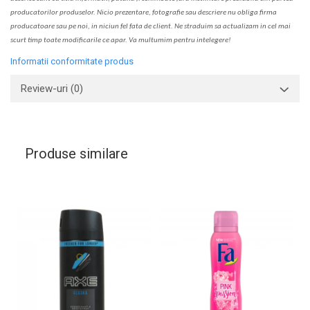
produc
a
torilor produselor. Nicio prezentare, fotografie sau descriere nu oblig
a
firma
producatoare sau pe noi, in niciun fel fa
ta
de client. Ne str
a
duim s
a
actualiz
a
m
i
n cel mai
scurt timp toate modific
a
rile ce apar. V
a
mul
t
umim pentru i
nt
elegere!
Informatii conformitate produs
Review-uri
(0)
Produse similare