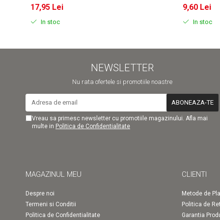
17,95 Lei
9,60 Lei
In stoc
In stoc
NEWSLETTER
Nu rata ofertele si promotiile noastre
Vreau sa primesc newsletter cu promotiile magazinului. Afla mai
multe in
Politica de Confidentialitate
MAGAZINUL MEU
CLIENTI
Despre noi
Metode de Pla
Termeni si Conditii
Politica de Re
Politica de Confidentialitate
Garantia Prod