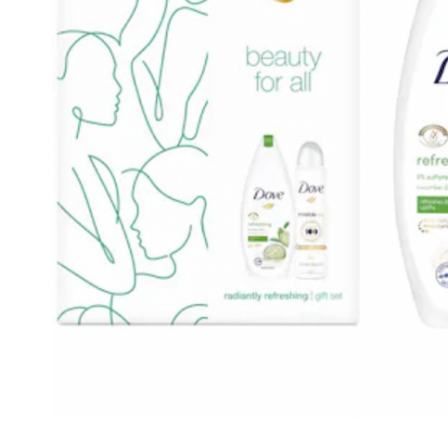
Gel, spuma de ras
Detergent pardoseala
Indepartarea parului
Detergent toaleta
Ingrijirea buzei
Echipamente de curăţenie
Lotiune de corp
Folie aluminiu,folie alimentara
Pachete de cadouri
Galeata mop
Parfum
Hartie igienica
Pasta de dinti
Insecticide
Pensula machiaj
Lavete de curatare
Periuta de dinti
Mop
Produse pentru coafat
Parfum de camere
Produse pentru curatarea tenului
Produse de dezinfectare
Sampon
Rola scame
Sapun lichid, sapun
Sac menajer
Sare de baie
Servetel
Tratament pentru par, conditioner
Distribuie