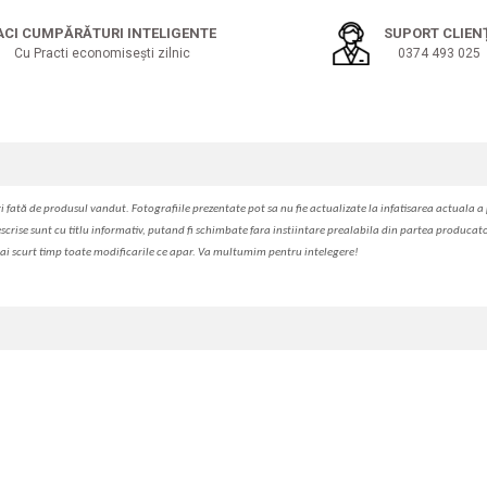
ACI CUMPĂRĂTURI INTELIGENTE
SUPORT CLIEN
Cu Practi economisești zilnic
0374 493 025
i fa
t
ă de produsul v
a
ndut. Fotografiile prezentate pot s
a
nu fie actualizate la
infatisarea
actual
a
a 
escrise sunt cu titlu informativ, put
a
nd fi schimbate f
a
r
a
inst
iin
t
are prealabil
a
din partea produc
a
t
ai scurt timp toate modific
a
rile ce apar. V
a
mul
t
umim pentru i
nt
elegere!