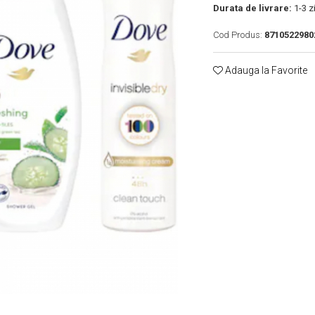
Durata de livrare:
1-3 zi
Cod Produs:
8710522980
Adauga la Favorite