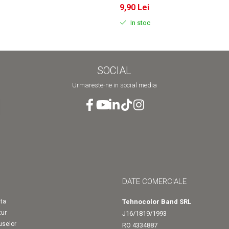
9,90 Lei
In stoc
SOCIAL
Urmareste-ne in social media
DATE COMERCIALE
ta
Tehnocolor Band SRL
tur
J16/1819/1993
uselor
RO 4334887