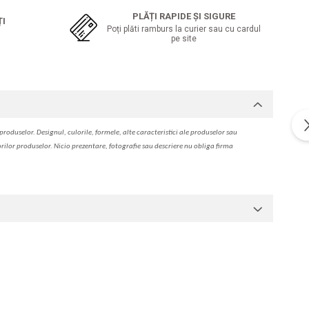
PLĂȚI RAPIDE ȘI SIGURE
ȚI
Poți plăti ramburs la curier sau cu cardul
pe site
produselor. Designul, culorile, formele, alte caracteristici ale produselor sau
orilor produselor. Nicio prezentare, fotografie sau descriere nu oblig
a
firma