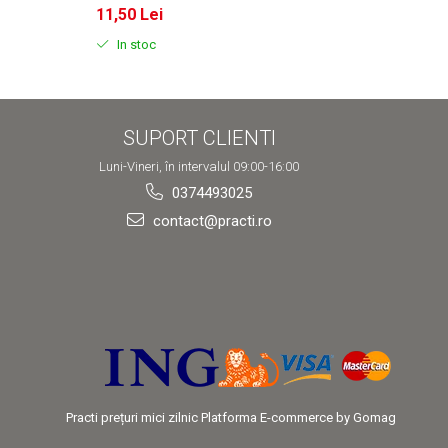
11,50 Lei
11,50
In stoc
In s
SUPORT CLIENTI
Luni-Vineri, în intervalul 09:00-16:00
0374493025
contact@practi.ro
Practi prețuri mici zilnic
Platforma E-commerce by Gomag