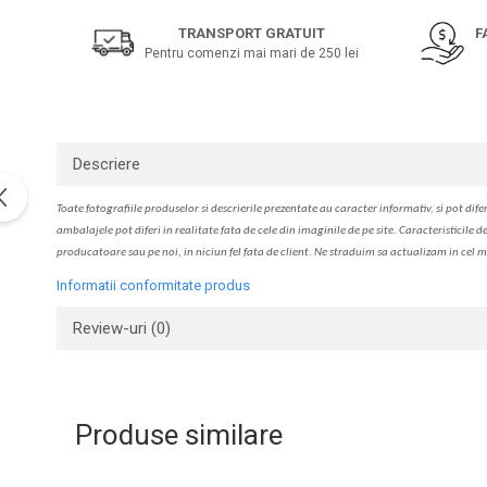
pe
Solutie de indepartat rugina si
pentru par, masca de par
Facebook
calcar
TRANSPORT GRATUIT
F
Vata demachianta
Pentru comenzi mai mari de 250 lei
Descriere
Toate fotografiile produselor
si
descrierile
prezentate au caracter informativ,
s
i pot difer
ambalajele pot diferi in realitate fa
ta
de cele din imaginile de pe site. C
aracteristicile d
producatoare sau pe noi, in niciun fel fa
ta
de client. Ne str
a
duim s
a
actualiz
a
m
i
n cel m
Informatii conformitate produs
Review-uri
(0)
Produse similare