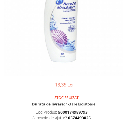
Gel, spuma de ras
Detergent pardoseala
Indepartarea parului
Detergent toaleta
Ingrijirea buzei
Echipamente de curăţenie
Lotiune de corp
Folie aluminiu,folie alimentara
Pachete de cadouri
Galeata mop
Parfum
Hartie igienica
Pasta de dinti
Insecticide
Pensula machiaj
Lavete de curatare
Periuta de dinti
Mop
Produse pentru coafat
13,35 Lei
Parfum de camere
Produse pentru curatarea tenului
Produse de dezinfectare
Sampon
STOC EPUIZAT
Rola scame
Durata de livrare:
1-3 zile lucrătoare
Sapun lichid, sapun
Sac menajer
Cod Produs:
5000174989793
Sare de baie
Ai nevoie de ajutor?
0374493025
Servetel
Tratament pentru par, conditioner