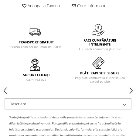
Solutie de indepartat rugina si
pentru par, masca de par
Adauga la Favorite
Cere informatii
calcar
Vata demachianta
FACI CUMPĂRĂTURI
TRANSPORT GRATUIT
INTELIGENTE
Pentru comenzi mai mari de 250 lei
Cu Practi economisești zilnic
PLĂȚI RAPIDE ȘI SIGURE
SUPORT CLIENȚI
Poți plăti ramburs la curier sau cu
0374 493 025
cardul pe site
Descriere
Toate fotografiile produselor
si
descrierile
prezentate au caracter informativ,
s
i pot
diferi fa
t
ă de produsul v
a
ndut. Fotografiile prezentate pot s
a
nu fie actualizate la
infatisarea
actual
a
a produselor. Designul, culorile, formele, alte caracteristici ale
produselor sau ambalajele pot diferi in realitate fa
ta
de cele din imaginile de pe site.