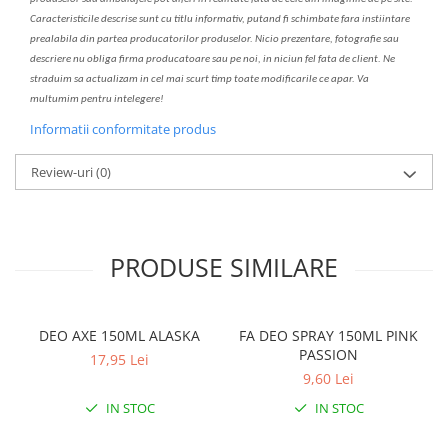
C
aracteristicile descrise sunt cu titlu informativ, put
a
nd fi schimbate f
a
r
a
inst
iin
t
are
prealabil
a
din partea produc
a
torilor produselor. Nicio prezentare, fotografie sau
descriere nu oblig
a
firma producatoare sau pe noi, in niciun fel fa
ta
de client. Ne
str
a
duim s
a
actualiz
a
m
i
n cel mai scurt timp toate modific
a
rile ce apar. V
a
mul
t
umim pentru i
nt
elegere!
Informatii conformitate produs
Review-uri
(0)
PRODUSE SIMILARE
DEO AXE 150ML ALASKA
FA DEO SPRAY 150ML PINK
PASSION
17,95 Lei
9,60 Lei
IN STOC
IN STOC