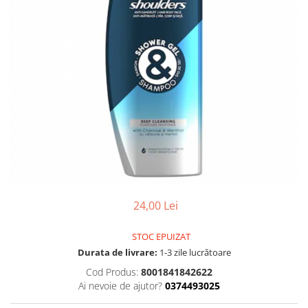
Gel, spuma de ras
Detergent pardoseala
Indepartarea parului
Detergent toaleta
Ingrijirea buzei
Echipamente de curăţenie
Lotiune de corp
Folie aluminiu,folie alimentara
Pachete de cadouri
Galeata mop
Parfum
Hartie igienica
Pasta de dinti
Insecticide
Pensula machiaj
Lavete de curatare
Periuta de dinti
Mop
Produse pentru coafat
24,00 Lei
Parfum de camere
Produse pentru curatarea tenului
Produse de dezinfectare
Sampon
STOC EPUIZAT
Rola scame
Durata de livrare:
1-3 zile lucrătoare
Sapun lichid, sapun
Sac menajer
Cod Produs:
8001841842622
Sare de baie
Ai nevoie de ajutor?
0374493025
Servetel
Tratament pentru par, conditioner