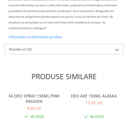
C
aracteristicile descrise sunt cu titlu informativ, put
a
nd fi schimbate f
a
r
a
inst
iin
t
are
prealabil
a
din partea produc
a
torilor produselor. Nicio prezentare, fotografie sau
descriere nu oblig
a
firma producatoare sau pe noi, in niciun fel fa
ta
de client. Ne
str
a
duim s
a
actualiz
a
m
i
n cel mai scurt timp toate modific
a
rile ce apar. V
a
mul
t
umim pentru i
nt
elegere!
Informatii conformitate produs
Review-uri
(0)
PRODUSE SIMILARE
FA DEO SPRAY 150ML PINK
DEO AXE 150ML ALASKA
PASSION
17,95 Lei
9,60 Lei
IN STOC
IN STOC