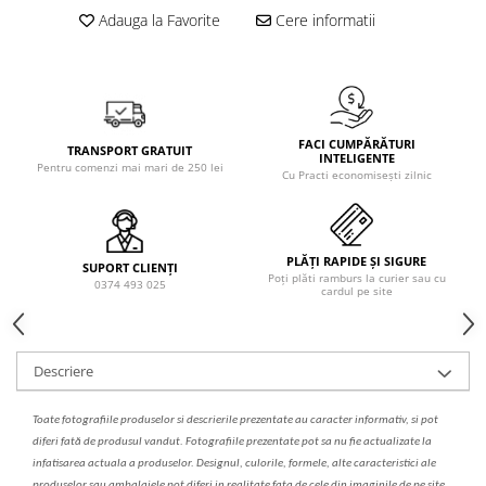
Solutie de indepartat rugina si
pentru par, masca de par
Adauga la Favorite
Cere informatii
calcar
Vata demachianta
FACI CUMPĂRĂTURI
TRANSPORT GRATUIT
INTELIGENTE
Pentru comenzi mai mari de 250 lei
Cu Practi economisești zilnic
PLĂȚI RAPIDE ȘI SIGURE
SUPORT CLIENȚI
Poți plăti ramburs la curier sau cu
0374 493 025
cardul pe site
Descriere
Toate fotografiile produselor
si
descrierile
prezentate au caracter informativ,
s
i pot
diferi fa
t
ă de produsul v
a
ndut. Fotografiile prezentate pot s
a
nu fie actualizate la
infatisarea
actual
a
a produselor. Designul, culorile, formele, alte caracteristici ale
produselor sau ambalajele pot diferi in realitate fa
ta
de cele din imaginile de pe site.