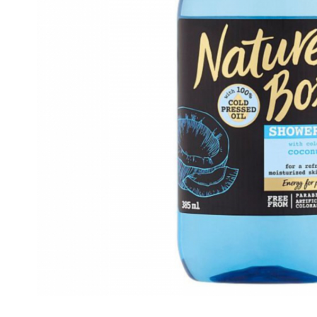
Gel, spuma de ras
Detergent pardoseala
Indepartarea parului
Detergent toaleta
Ingrijirea buzei
Echipamente de curăţenie
Lotiune de corp
Folie aluminiu,folie alimentara
Pachete de cadouri
Galeata mop
Parfum
Hartie igienica
Pasta de dinti
Insecticide
Pensula machiaj
Lavete de curatare
Periuta de dinti
Mop
Produse pentru coafat
Parfum de camere
Produse pentru curatarea tenului
Produse de dezinfectare
Sampon
Rola scame
Sapun lichid, sapun
Sac menajer
Sare de baie
Servetel
Tratament pentru par, conditioner
Distribuie