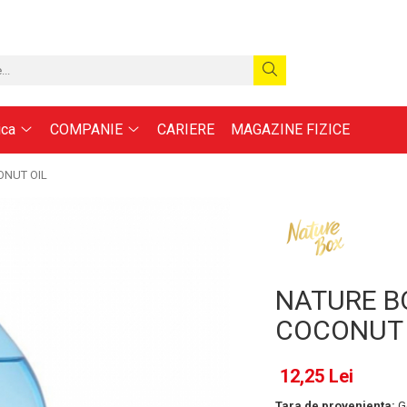
ica
COMPANIE
CARIERE
MAGAZINE FIZICE
ONUT OIL
NATURE B
COCONUT 
12,25 Lei
Tara de provenienta:
G