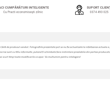
ACI CUMPĂRĂTURI INTELIGENTE
SUPORT CLIEN
Cu Practi economisești zilnic
0374 493 025
i fa
t
ă de produsul v
a
ndut. Fotografiile prezentate pot s
a
nu fie actualizate la
infatisarea
actual
a
a 
escrise sunt cu titlu informativ, put
a
nd fi schimbate f
a
r
a
inst
iin
t
are prealabil
a
din partea produc
a
t
ai scurt timp toate modific
a
rile ce apar. V
a
mul
t
umim pentru i
nt
elegere!