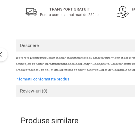
pe
Solutie de indepartat rugina si
pentru par, masca de par
Facebook
calcar
TRANSPORT GRATUIT
F
Vata demachianta
Pentru comenzi mai mari de 250 lei
Descriere
Toate fotografiile produselor
si
descrierile
prezentate au caracter informativ,
s
i pot difer
ambalajele pot diferi in realitate fa
ta
de cele din imaginile de pe site. C
aracteristicile d
producatoare sau pe noi, in niciun fel fa
ta
de client. Ne str
a
duim s
a
actualiz
a
m
i
n cel m
Informatii conformitate produs
Review-uri
(0)
Produse similare