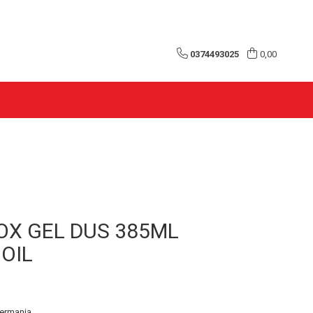
0374493025
0,00
OX GEL DUS 385ML
OIL
ermania