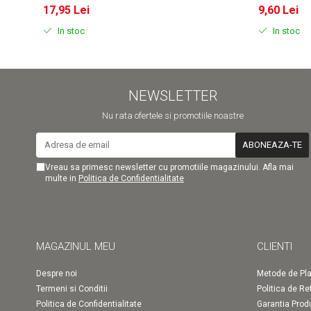
17,95 Lei
9,60 Lei
In stoc
In stoc
NEWSLETTER
Nu rata ofertele si promotiile noastre
Vreau sa primesc newsletter cu promotiile magazinului. Afla mai
multe in
Politica de Confidentialitate
MAGAZINUL MEU
CLIENTI
Despre noi
Metode de Pla
Termeni si Conditii
Politica de Re
Politica de Confidentialitate
Garantia Prod