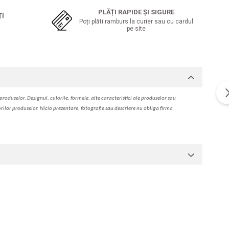
PLĂȚI RAPIDE ȘI SIGURE
ȚI
Poți plăti ramburs la curier sau cu cardul
pe site
produselor. Designul, culorile, formele, alte caracteristici ale produselor sau
orilor produselor. Nicio prezentare, fotografie sau descriere nu oblig
a
firma