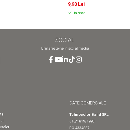
9,90 Lei
In stoc
SOCIAL
Urmareste-ne in social media
DATE COMERCIALE
ta
Tehnocolor Band SRL
tur
J16/1819/1993
uselor
RO 4334887