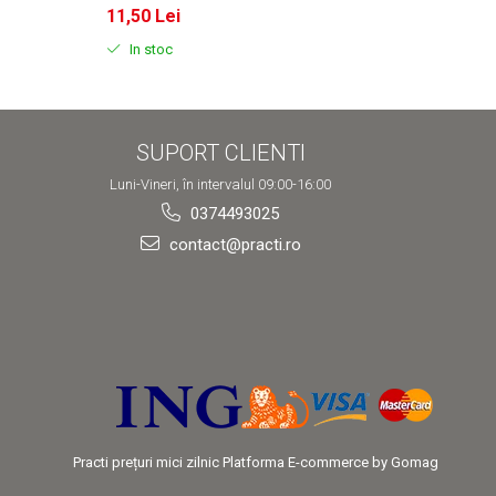
11,50 Lei
11,50
In stoc
In s
SUPORT CLIENTI
Luni-Vineri, în intervalul 09:00-16:00
0374493025
contact@practi.ro
Practi prețuri mici zilnic
Platforma E-commerce by Gomag