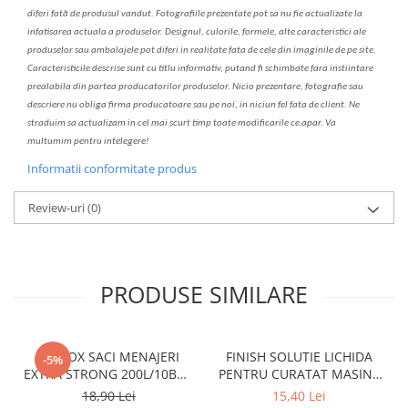
diferi fa
t
ă de produsul v
a
ndut. Fotografiile prezentate pot s
a
nu fie actualizate la
infatisarea
actual
a
a produselor. Designul, culorile, formele, alte caracteristici ale
produselor sau ambalajele pot diferi in realitate fa
ta
de cele din imaginile de pe site.
C
aracteristicile descrise sunt cu titlu informativ, put
a
nd fi schimbate f
a
r
a
inst
iin
t
are
prealabil
a
din partea produc
a
torilor produselor. Nicio prezentare, fotografie sau
descriere nu oblig
a
firma producatoare sau pe noi, in niciun fel fa
ta
de client. Ne
str
a
duim s
a
actualiz
a
m
i
n cel mai scurt timp toate modific
a
rile ce apar. V
a
mul
t
umim pentru i
nt
elegere!
Informatii conformitate produs
Review-uri
(0)
PRODUSE SIMILARE
CLINOX SACI MENAJERI
FINISH SOLUTIE LICHIDA
-5%
EXTRA STRONG 200L/10BUC
PENTRU CURATAT MASINA
LDPE NEGRI (90*122CM)
DE SPALAT VASE 250ML
18,90 Lei
15,40 Lei