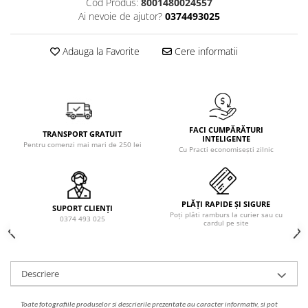
Cod Produs:
8001480024557
Solutie de indepartat rugina si
pentru par, masca de par
Ai nevoie de ajutor?
0374493025
calcar
Vata demachianta
Adauga la Favorite
Cere informatii
FACI CUMPĂRĂTURI
TRANSPORT GRATUIT
INTELIGENTE
Pentru comenzi mai mari de 250 lei
Cu Practi economisești zilnic
PLĂȚI RAPIDE ȘI SIGURE
SUPORT CLIENȚI
Poți plăti ramburs la curier sau cu
0374 493 025
cardul pe site
Descriere
Toate fotografiile produselor
si
descrierile
prezentate au caracter informativ,
s
i pot