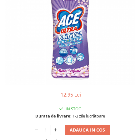
Gel, spuma de ras
Detergent pardoseala
Indepartarea parului
Detergent toaleta
Ingrijirea buzei
Echipamente de curăţenie
Lotiune de corp
Folie aluminiu,folie alimentara
Pachete de cadouri
Galeata mop
Parfum
Hartie igienica
Pasta de dinti
Insecticide
Pensula machiaj
Lavete de curatare
Periuta de dinti
Mop
Produse pentru coafat
Parfum de camere
12,95 Lei
Produse pentru curatarea tenului
Produse de dezinfectare
Sampon
IN STOC
Rola scame
Durata de livrare:
1-3 zile lucrătoare
Sapun lichid, sapun
Sac menajer
Sare de baie
ADAUGA IN COS
Servetel
Tratament pentru par, conditioner