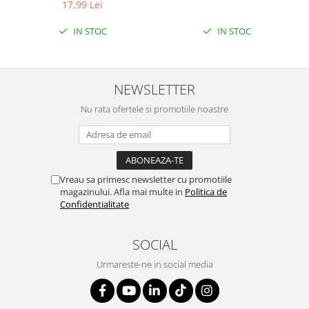
ETICHETA MOV
LEMON
17,99 Lei
IN STOC
IN STOC
NEWSLETTER
Nu rata ofertele si promotiile noastre
Vreau sa primesc newsletter cu promotiile
magazinului. Afla mai multe in
Politica de
Confidentialitate
SOCIAL
Urmareste-ne in social media