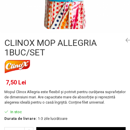
Gel, spuma de ras
Detergent pardoseala
Indepartarea parului
Detergent toaleta
Ingrijirea buzei
Echipamente de curăţenie
Lotiune de corp
Folie aluminiu,folie alimentara
Pachete de cadouri
CLINOX MOP ALLEGRIA
Galeata mop
Parfum
1BUC/SET
Hartie igienica
Pasta de dinti
Insecticide
Pensula machiaj
Lavete de curatare
Periuta de dinti
Mop
Produse pentru coafat
7,50 Lei
Parfum de camere
Produse pentru curatarea tenului
Mopul Clinox Allegria este flexibil și potrivit pentru curățarea suprafețelor
Produse de dezinfectare
de dimensiuni mari. Are capacitate mare de absorbție și reprezintă
Sampon
alegerea ideală pentru o casă îngrijită. Conține filet universal.
Rola scame
Sapun lichid, sapun
In stoc
Sac menajer
Sare de baie
Durata de livrare:
1-3 zile lucrătoare
Servetel
Tratament pentru par, conditioner