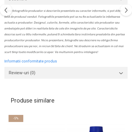
Toate fotografiile produselor
si
descrierile
prezentate au caracter informativ,
s
i pot diferi
fa
t
ă de produsul v
a
ndut. Fotografiile prezentate pot s
a
nu fie actualizate la
infatisarea
actual
a
a produselor. Designul, culorile, formele, alte caracteristici ale produselor sau
ambalajele pot diferi in realitate fa
ta
de cele din imaginile de pe site. C
aracteristicile
descrise sunt cu titlu informativ, put
a
nd fi schimbate f
a
r
a
inst
iin
t
are prealabil
a
din partea
produc
a
torilor produselor. Nicio prezentare, fotografie sau descriere nu oblig
a
firma
producatoare sau pe noi, in niciun fel fa
ta
de client. Ne str
a
duim s
a
actualiz
a
m
i
n cel mai
scurt timp toate modific
a
rile ce apar. V
a
mul
t
umim pentru i
nt
elegere!
Informatii conformitate produs
Review-uri
(0)
Produse similare
-5%