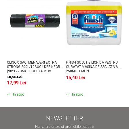
CLINOX SACI MENAJERI EXTRA
FINISH SOLUTIE LICHIDA PENTRU
AS
STRONG 200L/10BUC LDPE NEGRI
CURATAT MASINA DE SPALAT VASE
PU
(90*122CM) ETICHETA MOV
250ML LEMON
18,90 Lei
15,40 Lei
1
17,99 Lei
In stoc
In stoc
NEWSLETTER
Nu rata ofertele si promotiile noastre