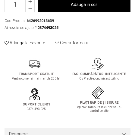
Solutie de indepartat rugina si
pentru par, masca de par
Adauga in cos
calcar
Vata demachianta
Cod Produs:
6426992013639
Ai nevoie de ajutor?
0374493025
Adauga la Favorite
Cere informatii
TRANSPORT GRATUIT
FACI CUMPĂRĂTURI INTELIGENTE
Pentru comenzi mai mari de 250 lei
Cu Practi economisești zilnic
PLĂȚI RAPIDE ȘI SIGURE
SUPORT CLIENȚI
Poți plăti ramburs la curier sau cu
0374 493 025
cardul pe site
Descriere