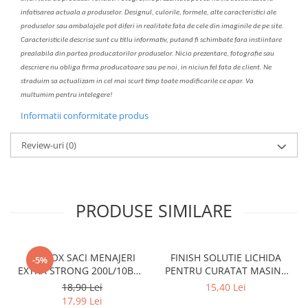
infatisarea
actual
a
a produselor. Designul, culorile, formele, alte caracteristici ale
produselor sau ambalajele pot diferi in realitate fa
ta
de cele din imaginile de pe site.
C
aracteristicile descrise sunt cu titlu informativ, put
a
nd fi schimbate f
a
r
a
inst
iin
t
are
prealabil
a
din partea produc
a
torilor produselor. Nicio prezentare, fotografie sau
descriere nu oblig
a
firma producatoare sau pe noi, in niciun fel fa
ta
de client. Ne
str
a
duim s
a
actualiz
a
m
i
n cel mai scurt timp toate modific
a
rile ce apar. V
a
mul
t
umim pentru i
nt
elegere!
Informatii conformitate produs
Review-uri
(0)
PRODUSE SIMILARE
CLINOX SACI MENAJERI
FINISH SOLUTIE LICHIDA
-5%
EXTRA STRONG 200L/10BUC
PENTRU CURATAT MASINA
LDPE NEGRI (90*122CM)
DE SPALAT VASE 250ML
18,90 Lei
15,40 Lei
ETICHETA MOV
LEMON
17,99 Lei