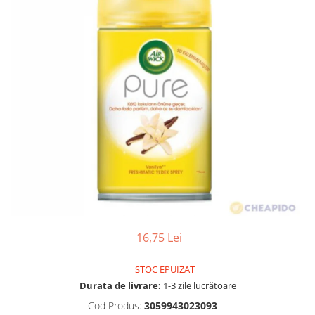
Gel, spuma de ras
Detergent pardoseala
Indepartarea parului
Detergent toaleta
Ingrijirea buzei
Echipamente de curăţenie
Lotiune de corp
Folie aluminiu,folie alimentara
Pachete de cadouri
Galeata mop
Parfum
Hartie igienica
Pasta de dinti
Insecticide
Pensula machiaj
Lavete de curatare
Periuta de dinti
Mop
Produse pentru coafat
Parfum de camere
Produse pentru curatarea tenului
Produse de dezinfectare
16,75 Lei
Sampon
Rola scame
Sapun lichid, sapun
STOC EPUIZAT
Sac menajer
Sare de baie
Durata de livrare:
1-3 zile lucrătoare
Servetel
Tratament pentru par, conditioner
Cod Produs:
3059943023093