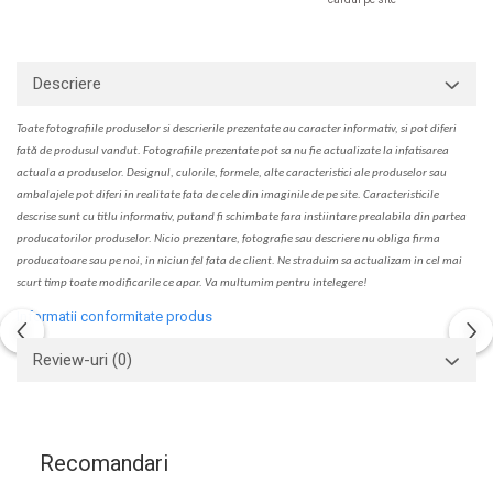
Descriere
Toate fotografiile produselor
si
descrierile
prezentate au caracter informativ,
s
i pot diferi
fa
t
ă de produsul v
a
ndut. Fotografiile prezentate pot s
a
nu fie actualizate la
infatisarea
actual
a
a produselor. Designul, culorile, formele, alte caracteristici ale produselor sau
ambalajele pot diferi in realitate fa
ta
de cele din imaginile de pe site. C
aracteristicile
descrise sunt cu titlu informativ, put
a
nd fi schimbate f
a
r
a
inst
iin
t
are prealabil
a
din partea
produc
a
torilor produselor. Nicio prezentare, fotografie sau descriere nu oblig
a
firma
producatoare sau pe noi, in niciun fel fa
ta
de client. Ne str
a
duim s
a
actualiz
a
m
i
n cel mai
scurt timp toate modific
a
rile ce apar. V
a
mul
t
umim pentru i
nt
elegere!
Informatii conformitate produs
Review-uri
(0)
Recomandari