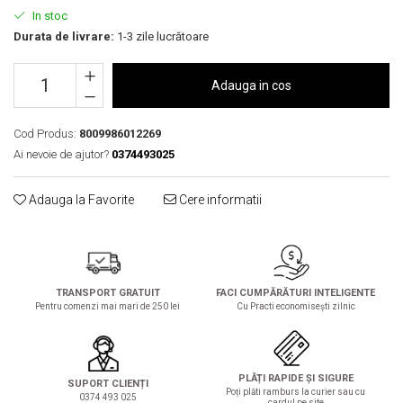
Solutie de indepartat rugina si
pentru par, masca de par
In stoc
calcar
Vata demachianta
Durata de livrare:
1-3 zile lucrătoare
Adauga in cos
Cod Produs:
8009986012269
Ai nevoie de ajutor?
0374493025
Adauga la Favorite
Cere informatii
TRANSPORT GRATUIT
FACI CUMPĂRĂTURI INTELIGENTE
Pentru comenzi mai mari de 250 lei
Cu Practi economisești zilnic
PLĂȚI RAPIDE ȘI SIGURE
SUPORT CLIENȚI
Poți plăti ramburs la curier sau cu
0374 493 025
cardul pe site