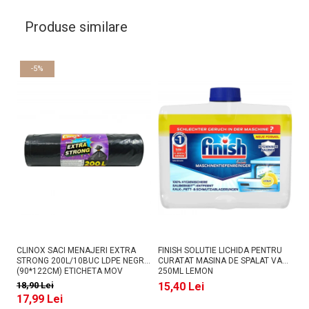
Produse similare
-5%
CLINOX SACI MENAJERI EXTRA
FINISH SOLUTIE LICHIDA PENTRU
AS
STRONG 200L/10BUC LDPE NEGRI
CURATAT MASINA DE SPALAT VASE
PU
(90*122CM) ETICHETA MOV
250ML LEMON
18,90 Lei
15,40 Lei
1
17,99 Lei