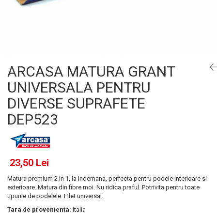
Gel, spuma de ras
Detergent pardoseala
Indepartarea parului
Detergent toaleta
Ingrijirea buzei
Echipamente de curăţenie
Lotiune de corp
Folie aluminiu,folie alimentara
Pachete de cadouri
ARCASA MATURA GRANT
Galeata mop
Parfum
UNIVERSALA PENTRU
Hartie igienica
Pasta de dinti
DIVERSE SUPRAFETE
Insecticide
Pensula machiaj
DEP523
Lavete de curatare
Periuta de dinti
Mop
Produse pentru coafat
Parfum de camere
Produse pentru curatarea tenului
Produse de dezinfectare
23,50 Lei
Sampon
Rola scame
Matura premium 2 in 1, la indemana, perfecta pentru podele interioare si
Sapun lichid, sapun
exterioare. Matura din fibre moi. Nu ridica praful. Potrivita pentru toate
Sac menajer
Sare de baie
tipurile de podelele. Filet universal.
Servetel
Tara de provenienta:
Italia
Tratament pentru par, conditioner