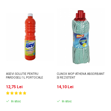
ASEVI SOLUTIE PENTRU
CLINOX MOP ATHENA ABSORBANT
CL
PARDOSELI 1L PORTOCALE
SI REZISTENT
PL
12,75 Lei
14,10 Lei
6
In stoc
In stoc