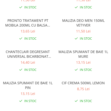
Solutie de indepartat rugina si
pentru par, masca de par
calcar
IN STOC
IN STOC
Vata demachianta
PRONTO TRATAMENT PT
MALIZIA DEO MEN 150ML
MOBILA 200ML CU BALSAM
VETYVER
CEARA DE ALBINE
13,65 Lei
11,50 Lei
IN STOC
IN STOC
CHANTECLAIR DEGRESANT
MALIZIA SPUMANT DE BAIE 1L
UNIVERSAL BICARBONAT
MURE
600ML CU PULVERIZATOR
14,40 Lei
13,15 Lei
IN STOC
IN STOC
MALIZIA SPUMANT DE BAIE 1L
CIF CREMA 500ML LEMON
PIN
8,75 Lei
13,15 Lei
IN STOC
IN STOC