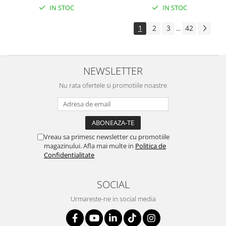
IN STOC
IN STOC
1
2
3
42
...
NEWSLETTER
Nu rata ofertele si promotiile noastre
Vreau sa primesc newsletter cu promotiile
magazinului. Afla mai multe in
Politica de
Confidentialitate
SOCIAL
Urmareste-ne in social media