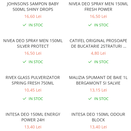
JOHNSONS SAMPON BABY
NIVEA DEO SPRAY MEN 150ML
500ML SHINY DROPS
FRESH POWER
16,60 Lei
16,50 Lei
IN STOC
IN STOC
NIVEA DEO SPRAY MEN 150ML
CATIFEL ORIGINAL PROSOAPE
SILVER PROTECT
DE BUCATARIE 2STRATURI 2
ROLE/PACHET
16,50 Lei
4,80 Lei
IN STOC
IN STOC
RIVEX GLASS PULVERIZATOR
MALIZIA SPUMANT DE BAIE 1L
SPRING FRESH 750ML
BERGAMONT SI SALVIE
10,45 Lei
13,15 Lei
IN STOC
IN STOC
INTESA DEO 150ML ENERGY
INTESA DEO 150ML ODOUR
POWER 24H
BLOCK
13,40 Lei
13,40 Lei