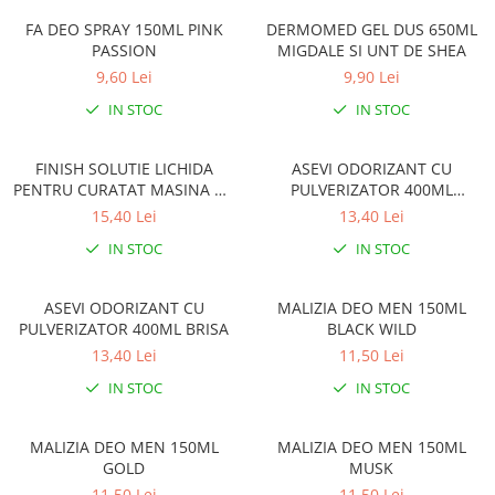
Gel, spuma de ras
Detergent pardoseala
FA DEO SPRAY 150ML PINK
DERMOMED GEL DUS 650ML
Indepartarea parului
PASSION
MIGDALE SI UNT DE SHEA
Detergent toaleta
Ingrijirea buzei
9,60 Lei
9,90 Lei
Echipamente de curăţenie
Lotiune de corp
IN STOC
IN STOC
Folie aluminiu,folie alimentara
Pachete de cadouri
Galeata mop
FINISH SOLUTIE LICHIDA
ASEVI ODORIZANT CU
Parfum
PENTRU CURATAT MASINA DE
PULVERIZATOR 400ML
Hartie igienica
Pasta de dinti
SPALAT VASE 250ML LEMON
PRIMAVERA
15,40 Lei
13,40 Lei
Insecticide
Pensula machiaj
IN STOC
IN STOC
Lavete de curatare
Periuta de dinti
Mop
ASEVI ODORIZANT CU
MALIZIA DEO MEN 150ML
Produse pentru coafat
PULVERIZATOR 400ML BRISA
BLACK WILD
Parfum de camere
Produse pentru curatarea tenului
13,40 Lei
11,50 Lei
Produse de dezinfectare
Sampon
IN STOC
IN STOC
Rola scame
Sapun lichid, sapun
Sac menajer
Sare de baie
MALIZIA DEO MEN 150ML
MALIZIA DEO MEN 150ML
Servetel
GOLD
MUSK
Tratament pentru par, conditioner
11,50 Lei
11,50 Lei