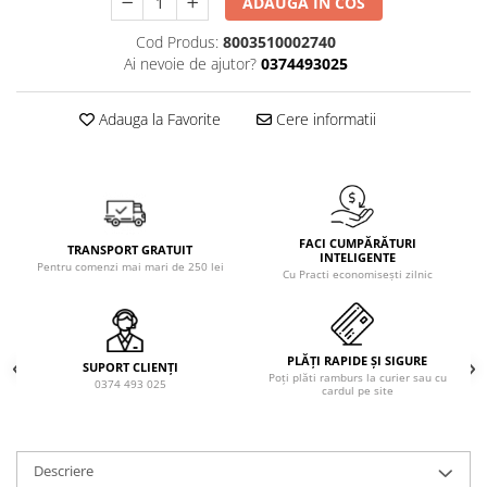
ADAUGA IN COS
Solutie de indepartat rugina si
pentru par, masca de par
calcar
Vata demachianta
Cod Produs:
8003510002740
Ai nevoie de ajutor?
0374493025
Adauga la Favorite
Cere informatii
FACI CUMPĂRĂTURI
TRANSPORT GRATUIT
INTELIGENTE
Pentru comenzi mai mari de 250 lei
Cu Practi economisești zilnic
PLĂȚI RAPIDE ȘI SIGURE
SUPORT CLIENȚI
Poți plăti ramburs la curier sau cu
0374 493 025
cardul pe site
Descriere