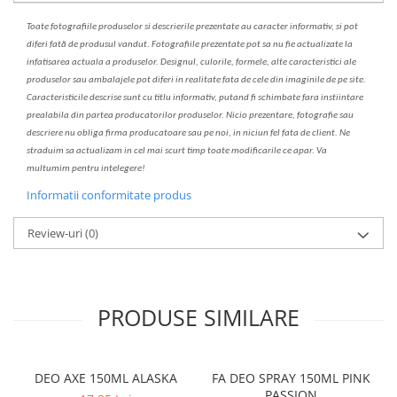
Toate fotografiile produselor
si
descrierile
prezentate au caracter informativ,
s
i pot
diferi fa
t
ă de produsul v
a
ndut. Fotografiile prezentate pot s
a
nu fie actualizate la
infatisarea
actual
a
a produselor. Designul, culorile, formele, alte caracteristici ale
produselor sau ambalajele pot diferi in realitate fa
ta
de cele din imaginile de pe site.
C
aracteristicile descrise sunt cu titlu informativ, put
a
nd fi schimbate f
a
r
a
inst
iin
t
are
prealabil
a
din partea produc
a
torilor produselor. Nicio prezentare, fotografie sau
descriere nu oblig
a
firma producatoare sau pe noi, in niciun fel fa
ta
de client. Ne
str
a
duim s
a
actualiz
a
m
i
n cel mai scurt timp toate modific
a
rile ce apar. V
a
mul
t
umim pentru i
nt
elegere!
Informatii conformitate produs
Review-uri
(0)
PRODUSE SIMILARE
DEO AXE 150ML ALASKA
FA DEO SPRAY 150ML PINK
PASSION