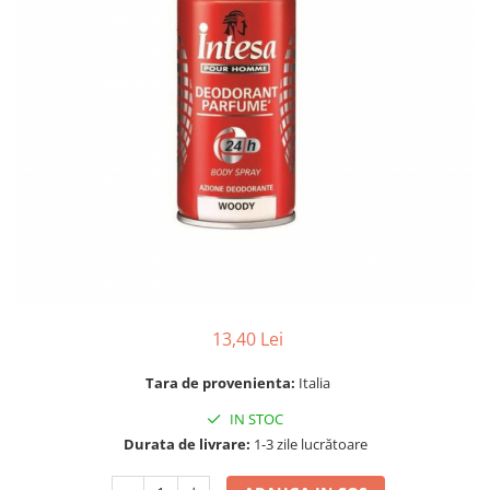
Gel, spuma de ras
Detergent pardoseala
Indepartarea parului
Detergent toaleta
Ingrijirea buzei
Echipamente de curăţenie
Lotiune de corp
Folie aluminiu,folie alimentara
Pachete de cadouri
Galeata mop
Parfum
Hartie igienica
Pasta de dinti
Insecticide
Pensula machiaj
Lavete de curatare
Periuta de dinti
Mop
Produse pentru coafat
Parfum de camere
13,40 Lei
Produse pentru curatarea tenului
Produse de dezinfectare
Sampon
Tara de provenienta:
Italia
Rola scame
Sapun lichid, sapun
IN STOC
Sac menajer
Sare de baie
Durata de livrare:
1-3 zile lucrătoare
Servetel
Tratament pentru par, conditioner