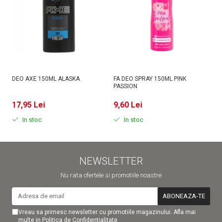
DEO AXE 150ML ALASKA
FA DEO SPRAY 150ML PINK
D
PASSION
MI
17,95 Lei
9,60 Lei
9
In stoc
In stoc
NEWSLETTER
Nu rata ofertele si promotiile noastre
Vreau sa primesc newsletter cu promotiile magazinului. Afla mai
multe in
Politica de Confidentialitate