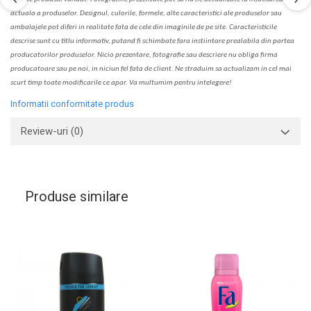
actual
a
a produselor. Designul, culorile, formele, alte caracteristici ale produselor sau
ambalajele pot diferi in realitate fa
ta
de cele din imaginile de pe site. C
aracteristicile
descrise sunt cu titlu informativ, put
a
nd fi schimbate f
a
r
a
inst
iin
t
are prealabil
a
din partea
produc
a
torilor produselor. Nicio prezentare, fotografie sau descriere nu oblig
a
firma
producatoare sau pe noi, in niciun fel fa
ta
de client. Ne str
a
duim s
a
actualiz
a
m
i
n cel mai
scurt timp toate modific
a
rile ce apar. V
a
mul
t
umim pentru i
nt
elegere!
Informatii conformitate produs
Review-uri
(0)
Produse similare