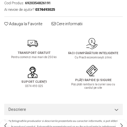
Solutie de indepartat rugina si
pentru par, masca de par
Cod Produs:
6920354826191
calcar
Ai nevoie de ajutor?
0374493025
Vata demachianta
Adauga la Favorite
Cere informatii
TRANSPORT GRATUIT
FACI CUMPĂRĂTURI INTELIGENTE
Pentru comenzi mai mari de 250 lei
Cu Practi economisești zilnic
PLĂȚI RAPIDE ȘI SIGURE
SUPORT CLIENȚI
Poți plăti ramburs la curier sau cu
0374 493 025
cardul pe site
Descriere
Toate fotografiile produselor
si
descrierile
prezentate au caracter informativ,
s
i pot diferi
fa
t
ă de produsul v
a
ndut. Fotografiile prezentate pot s
a
nu fie actualizate la
infatisarea