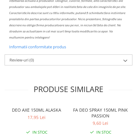
infatisarea
actual
a
a produselor. Designul, culorile, formele, alte caracteristici ale
produselor sau ambalajele pot diferi in realitate fa
ta
de cele din imaginile de pe site.
C
aracteristicile descrise sunt cu titlu informativ, put
a
nd fi schimbate f
a
r
a
inst
iin
t
are
prealabil
a
din partea produc
a
torilor produselor. Nicio prezentare, fotografie sau
descriere nu oblig
a
firma producatoare sau pe noi, in niciun fel fa
ta
de client. Ne
str
a
duim s
a
actualiz
a
m
i
n cel mai scurt timp toate modific
a
rile ce apar. V
a
mul
t
umim pentru i
nt
elegere!
Informatii conformitate produs
Review-uri
(0)
PRODUSE SIMILARE
DEO AXE 150ML ALASKA
FA DEO SPRAY 150ML PINK
PASSION
17,95 Lei
9,60 Lei
IN STOC
IN STOC