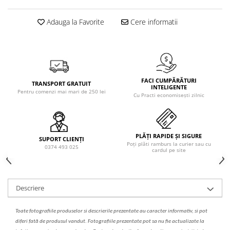
Solutie de indepartat rugina si
pentru par, masca de par
calcar
Vata demachianta
Adauga la Favorite
Cere informatii
FACI CUMPĂRĂTURI
TRANSPORT GRATUIT
INTELIGENTE
Pentru comenzi mai mari de 250 lei
Cu Practi economisești zilnic
PLĂȚI RAPIDE ȘI SIGURE
SUPORT CLIENȚI
Poți plăti ramburs la curier sau cu
0374 493 025
cardul pe site
Descriere
Toate fotografiile produselor
si
descrierile
prezentate au caracter informativ,
s
i pot
diferi fa
t
ă de produsul v
a
ndut. Fotografiile prezentate pot s
a
nu fie actualizate la