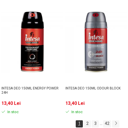
INTESA DEO 150ML ENERGY POWER
INTESA DEO 150ML ODOUR BLOCK
24H
13,40 Lei
13,40 Lei
In stoc
In stoc
1
2
3
42
...