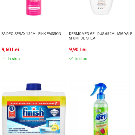
Solutie de indepartat rugina si
pentru par, masca de par
calcar
Vata demachianta
FA DEO SPRAY 150ML PINK PASSION
DERMOMED GEL DUS 650ML MIGDALE
SI UNT DE SHEA
9,60 Lei
9,90 Lei
In stoc
In stoc