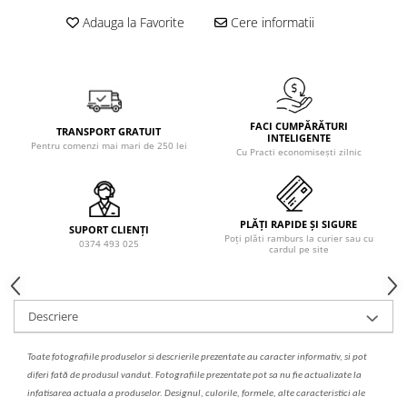
Solutie de indepartat rugina si
pentru par, masca de par
Adauga la Favorite
Cere informatii
calcar
Vata demachianta
FACI CUMPĂRĂTURI
TRANSPORT GRATUIT
INTELIGENTE
Pentru comenzi mai mari de 250 lei
Cu Practi economisești zilnic
PLĂȚI RAPIDE ȘI SIGURE
SUPORT CLIENȚI
Poți plăti ramburs la curier sau cu
0374 493 025
cardul pe site
Descriere
Toate fotografiile produselor
si
descrierile
prezentate au caracter informativ,
s
i pot
diferi fa
t
ă de produsul v
a
ndut. Fotografiile prezentate pot s
a
nu fie actualizate la
infatisarea
actual
a
a produselor. Designul, culorile, formele, alte caracteristici ale