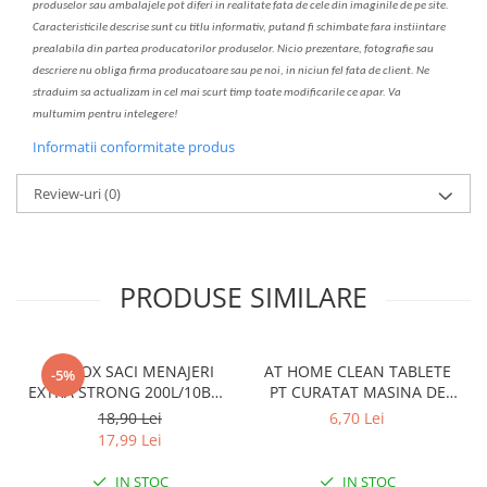
produselor sau ambalajele pot diferi in realitate fa
ta
de cele din imaginile de pe site.
C
aracteristicile descrise sunt cu titlu informativ, put
a
nd fi schimbate f
a
r
a
inst
iin
t
are
prealabil
a
din partea produc
a
torilor produselor. Nicio prezentare, fotografie sau
descriere nu oblig
a
firma producatoare sau pe noi, in niciun fel fa
ta
de client. Ne
str
a
duim s
a
actualiz
a
m
i
n cel mai scurt timp toate modific
a
rile ce apar. V
a
mul
t
umim pentru i
nt
elegere!
Informatii conformitate produs
Review-uri
(0)
PRODUSE SIMILARE
CLINOX SACI MENAJERI
AT HOME CLEAN TABLETE
-5%
EXTRA STRONG 200L/10BUC
PT CURATAT MASINA DE
LDPE NEGRI (90*122CM)
SPALAT VASE 2*40GR
18,90 Lei
6,70 Lei
ETICHETA MOV
17,99 Lei
IN STOC
IN STOC