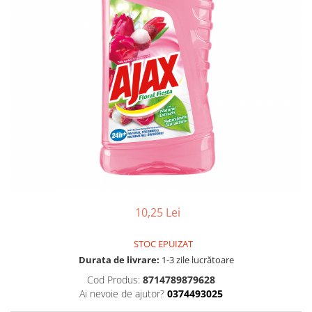
Gel, spuma de ras
Detergent pardoseala
Indepartarea parului
Detergent toaleta
Ingrijirea buzei
Echipamente de curăţenie
Lotiune de corp
Folie aluminiu,folie alimentara
Pachete de cadouri
Galeata mop
Parfum
Hartie igienica
Pasta de dinti
Insecticide
Pensula machiaj
Lavete de curatare
Periuta de dinti
Mop
Produse pentru coafat
Parfum de camere
10,25 Lei
Produse pentru curatarea tenului
Produse de dezinfectare
Sampon
STOC EPUIZAT
Rola scame
Sapun lichid, sapun
Durata de livrare:
1-3 zile lucrătoare
Sac menajer
Cod Produs:
8714789879628
Sare de baie
Ai nevoie de ajutor?
0374493025
Servetel
Tratament pentru par, conditioner