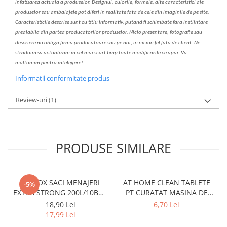
infatisarea
actual
a
a produselor. Designul, culorile, formele, alte caracteristici ale
produselor sau ambalajele pot diferi in realitate fa
ta
de cele din imaginile de pe site.
C
aracteristicile descrise sunt cu titlu informativ, put
a
nd fi schimbate f
a
r
a
inst
iin
t
are
prealabil
a
din partea produc
a
torilor produselor. Nicio prezentare, fotografie sau
descriere nu oblig
a
firma producatoare sau pe noi, in niciun fel fa
ta
de client. Ne
str
a
duim s
a
actualiz
a
m
i
n cel mai scurt timp toate modific
a
rile ce apar. V
a
mul
t
umim pentru i
nt
elegere!
Informatii conformitate produs
Review-uri
(1)
PRODUSE SIMILARE
CLINOX SACI MENAJERI
AT HOME CLEAN TABLETE
-5%
EXTRA STRONG 200L/10BUC
PT CURATAT MASINA DE
LDPE NEGRI (90*122CM)
SPALAT VASE 2*40GR
18,90 Lei
6,70 Lei
ETICHETA MOV
17,99 Lei