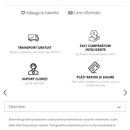
Solutie de indepartat rugina si
pentru par, masca de par
calcar
Vata demachianta
Adauga la Favorite
Cere informatii
FACI CUMPĂRĂTURI
TRANSPORT GRATUIT
INTELIGENTE
Pentru comenzi mai mari de 250 lei
Cu Practi economisești zilnic
PLĂȚI RAPIDE ȘI SIGURE
SUPORT CLIENȚI
Poți plăti ramburs la curier sau cu
0374 493 025
cardul pe site
Descriere
Toate fotografiile produselor
si
descrierile
prezentate au caracter informativ,
s
i pot
diferi fa
t
ă de produsul v
a
ndut. Fotografiile prezentate pot s
a
nu fie actualizate la