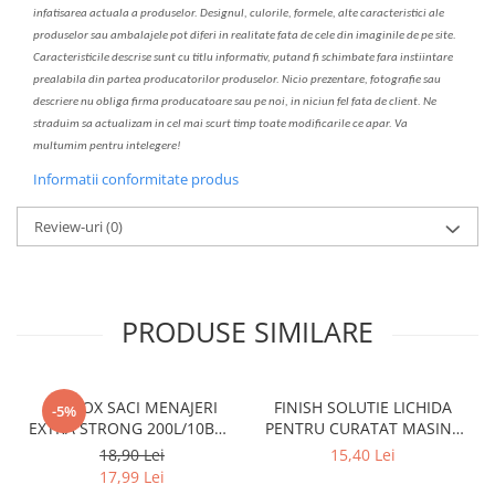
infatisarea
actual
a
a produselor. Designul, culorile, formele, alte caracteristici ale
produselor sau ambalajele pot diferi in realitate fa
ta
de cele din imaginile de pe site.
C
aracteristicile descrise sunt cu titlu informativ, put
a
nd fi schimbate f
a
r
a
inst
iin
t
are
prealabil
a
din partea produc
a
torilor produselor. Nicio prezentare, fotografie sau
descriere nu oblig
a
firma producatoare sau pe noi, in niciun fel fa
ta
de client. Ne
str
a
duim s
a
actualiz
a
m
i
n cel mai scurt timp toate modific
a
rile ce apar. V
a
mul
t
umim pentru i
nt
elegere!
Informatii conformitate produs
Review-uri
(0)
PRODUSE SIMILARE
CLINOX SACI MENAJERI
FINISH SOLUTIE LICHIDA
-5%
EXTRA STRONG 200L/10BUC
PENTRU CURATAT MASINA
LDPE NEGRI (90*122CM)
DE SPALAT VASE 250ML
18,90 Lei
15,40 Lei
ETICHETA MOV
LEMON
17,99 Lei