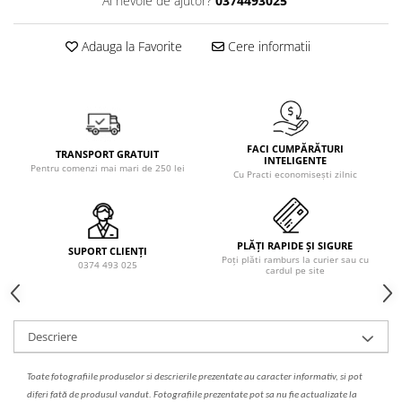
Ai nevoie de ajutor?
0374493025
Solutie de indepartat rugina si
pentru par, masca de par
calcar
Vata demachianta
Adauga la Favorite
Cere informatii
FACI CUMPĂRĂTURI
TRANSPORT GRATUIT
INTELIGENTE
Pentru comenzi mai mari de 250 lei
Cu Practi economisești zilnic
PLĂȚI RAPIDE ȘI SIGURE
SUPORT CLIENȚI
Poți plăti ramburs la curier sau cu
0374 493 025
cardul pe site
Descriere
Toate fotografiile produselor
si
descrierile
prezentate au caracter informativ,
s
i pot
diferi fa
t
ă de produsul v
a
ndut. Fotografiile prezentate pot s
a
nu fie actualizate la