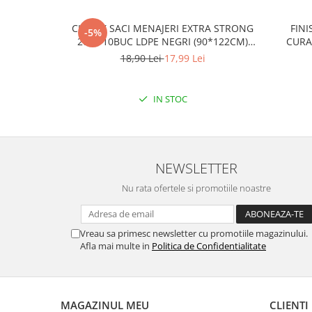
CLINOX SACI MENAJERI EXTRA STRONG
FINI
-5%
200L/10BUC LDPE NEGRI (90*122CM)
CURA
ETICHETA MOV
18,90 Lei
17,99 Lei
IN STOC
NEWSLETTER
Nu rata ofertele si promotiile noastre
Vreau sa primesc newsletter cu promotiile magazinului.
Afla mai multe in
Politica de Confidentialitate
MAGAZINUL MEU
CLIENTI