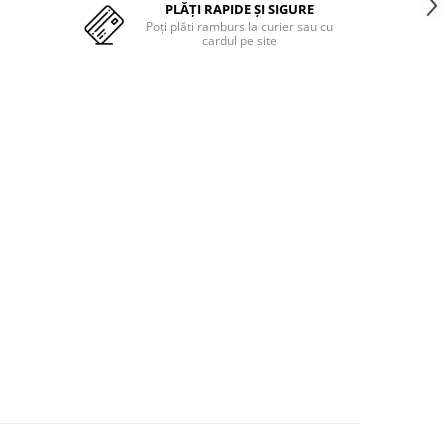
PLĂȚI RAPIDE ȘI SIGURE
Poți plăti ramburs la curier sau cu
cardul pe site