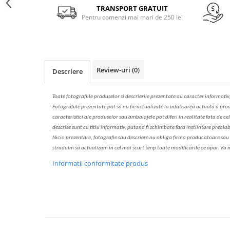
Solutie de indepartat rugina si
pentru par, masca de par
Facebook
TRANSPORT GRATUIT
calcar
Pentru comenzi mai mari de 250 lei
Vata demachianta
Review-uri
(0)
Descriere
Toate fotografiile produselor
si
descrierile
prezentate au caracter informativ
Fotografiile prezentate pot s
a
nu fie actualizate la
infatisarea
actual
a
a prod
caracteristici ale produselor sau ambalajele pot diferi in realitate fa
ta
de cel
descrise sunt cu titlu informativ, put
a
nd fi schimbate f
a
r
a
inst
iin
t
are prealab
Nicio prezentare, fotografie sau descriere nu oblig
a
firma producatoare sau pe
str
a
duim s
a
actualiz
a
m
i
n cel mai scurt timp toate modific
a
rile ce apar. V
a
m
Informatii conformitate produs