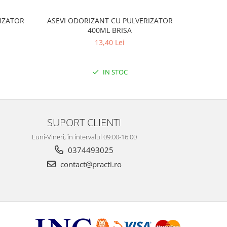
IZATOR
ASEVI ODORIZANT CU PULVERIZATOR
PRONTO T
400ML BRISA
CU B
13,40 Lei
IN STOC
SUPORT CLIENTI
Luni-Vineri, în intervalul 09:00-16:00
0374493025
contact@practi.ro