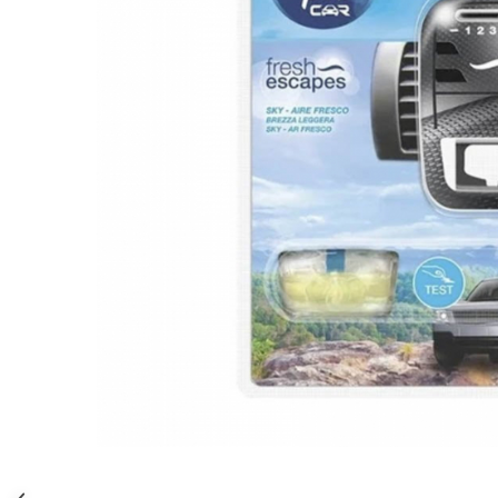
Gel, spuma de ras
Detergent pardoseala
Indepartarea parului
Detergent toaleta
Ingrijirea buzei
Echipamente de curăţenie
Lotiune de corp
Folie aluminiu,folie alimentara
Pachete de cadouri
Galeata mop
Parfum
Hartie igienica
Pasta de dinti
Insecticide
Pensula machiaj
Lavete de curatare
Periuta de dinti
Mop
Produse pentru coafat
Parfum de camere
Produse pentru curatarea tenului
Produse de dezinfectare
Sampon
Rola scame
Sapun lichid, sapun
Sac menajer
Sare de baie
Distribuie
Servetel
Tratament pentru par, conditioner
pe