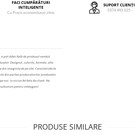
FACI CUMPĂRĂTURI
SUPORT CLIENȚI
INTELIGENTE
0374 493 025
Cu Practi economisești zilnic
,
s
i pot diferi fa
t
ă de produsul v
a
ndut.
uselor. Designul, culorile, formele, alte
e din imaginile de pe site. C
aracteristicile
il
a
din partea produc
a
torilor produselor.
 noi, in niciun fel fa
ta
de client. Ne
ul
t
umim pentru i
nt
elegere!
PRODUSE SIMILARE