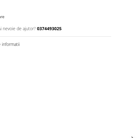
are
Ai nevoie de ajutor?
0374493025
informatii