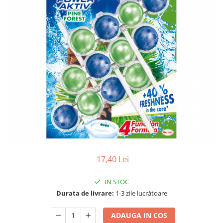
Gel, spuma de ras
Detergent pardoseala
Indepartarea parului
Detergent toaleta
Ingrijirea buzei
Echipamente de curăţenie
Lotiune de corp
Folie aluminiu,folie alimentara
Pachete de cadouri
Galeata mop
Parfum
Hartie igienica
Pasta de dinti
Insecticide
Pensula machiaj
Lavete de curatare
Periuta de dinti
Mop
Produse pentru coafat
Parfum de camere
Produse pentru curatarea tenului
17,40 Lei
Produse de dezinfectare
Sampon
Rola scame
IN STOC
Sapun lichid, sapun
Durata de livrare:
1-3 zile lucrătoare
Sac menajer
Sare de baie
Servetel
ADAUGA IN COS
Tratament pentru par, conditioner