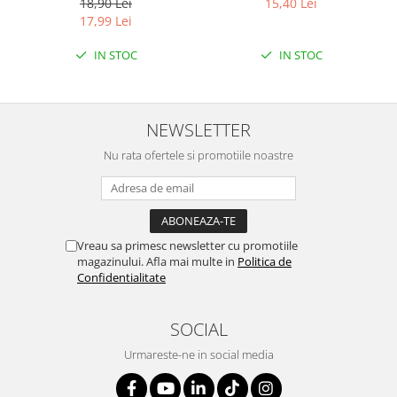
18,90 Lei
15,40 Lei
ETICHETA MOV
LEMON
17,99 Lei
IN STOC
IN STOC
NEWSLETTER
Nu rata ofertele si promotiile noastre
Vreau sa primesc newsletter cu promotiile
magazinului. Afla mai multe in
Politica de
Confidentialitate
SOCIAL
Urmareste-ne in social media