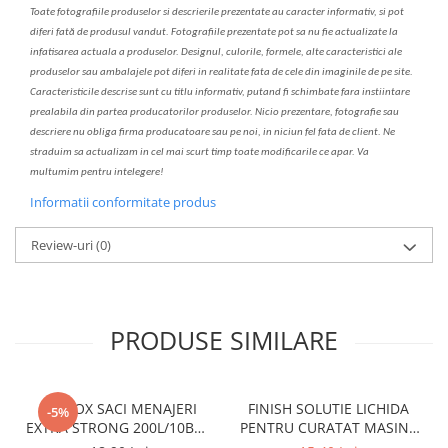
Toate fotografiile produselor
si
descrierile
prezentate au caracter informativ,
s
i pot
diferi fa
t
ă de produsul v
a
ndut. Fotografiile prezentate pot s
a
nu fie actualizate la
infatisarea
actual
a
a produselor. Designul, culorile, formele, alte caracteristici ale
produselor sau ambalajele pot diferi in realitate fa
ta
de cele din imaginile de pe site.
C
aracteristicile descrise sunt cu titlu informativ, put
a
nd fi schimbate f
a
r
a
inst
iin
t
are
prealabil
a
din partea produc
a
torilor produselor. Nicio prezentare, fotografie sau
descriere nu oblig
a
firma producatoare sau pe noi, in niciun fel fa
ta
de client. Ne
str
a
duim s
a
actualiz
a
m
i
n cel mai scurt timp toate modific
a
rile ce apar. V
a
mul
t
umim pentru i
nt
elegere!
Informatii conformitate produs
Review-uri
(0)
PRODUSE SIMILARE
CLINOX SACI MENAJERI
FINISH SOLUTIE LICHIDA
-5%
EXTRA STRONG 200L/10BUC
PENTRU CURATAT MASINA
LDPE NEGRI (90*122CM)
DE SPALAT VASE 250ML