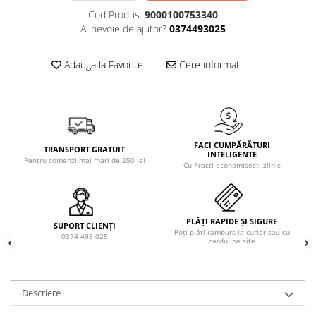
Solutie de indepartat rugina si
pentru par, masca de par
Cod Produs:
9000100753340
calcar
Vata demachianta
Ai nevoie de ajutor?
0374493025
Adauga la Favorite
Cere informatii
FACI CUMPĂRĂTURI
TRANSPORT GRATUIT
INTELIGENTE
Pentru comenzi mai mari de 250 lei
Cu Practi economisești zilnic
PLĂȚI RAPIDE ȘI SIGURE
SUPORT CLIENȚI
Poți plăti ramburs la curier sau cu
0374 493 025
cardul pe site
Descriere