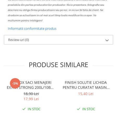
prealabil
a
din partea produc
a
torilor produselor. Nicio prezentare, fotografie sau
descriere nu oblig
a
firma producatoare sau pe noi, in niciun fel fa
ta
de client. Ne
str
a
duim s
a
actualiz
a
m
i
n cel mai scurt timp toate modific
a
rile ce apar. V
a
mul
t
umim pentru i
nt
elegere!
Informatii conformitate produs
Review-uri
(0)
PRODUSE SIMILARE
CLINOX SACI MENAJERI
FINISH SOLUTIE LICHIDA
-5%
EXTRA STRONG 200L/10BUC
PENTRU CURATAT MASINA
LDPE NEGRI (90*122CM)
DE SPALAT VASE 250ML
18,90 Lei
15,40 Lei
ETICHETA MOV
LEMON
17,99 Lei
IN STOC
IN STOC