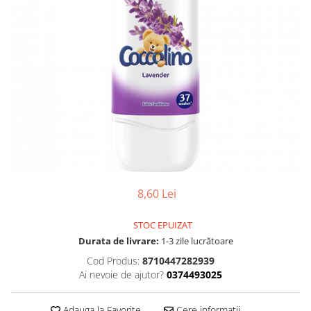
Gel, spuma de ras
Detergent pardoseala
Indepartarea parului
Detergent toaleta
Ingrijirea buzei
Echipamente de curăţenie
Lotiune de corp
Folie aluminiu,folie alimentara
Pachete de cadouri
Galeata mop
Parfum
Hartie igienica
Pasta de dinti
Insecticide
Pensula machiaj
Lavete de curatare
Periuta de dinti
Mop
8,60 Lei
Produse pentru coafat
Parfum de camere
Produse pentru curatarea tenului
STOC EPUIZAT
Produse de dezinfectare
Sampon
Durata de livrare:
1-3 zile lucrătoare
Rola scame
Sapun lichid, sapun
Cod Produs:
8710447282939
Sac menajer
Ai nevoie de ajutor?
0374493025
Sare de baie
Servetel
Tratament pentru par, conditioner
Adauga la Favorite
Cere informatii