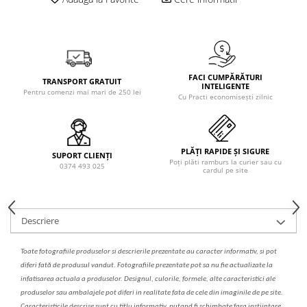
Solutie de indepartat rugina si
pentru par, masca de par
calcar
Vata demachianta
FACI CUMPĂRĂTURI
TRANSPORT GRATUIT
INTELIGENTE
Pentru comenzi mai mari de 250 lei
Cu Practi economisești zilnic
PLĂȚI RAPIDE ȘI SIGURE
SUPORT CLIENȚI
Poți plăti ramburs la curier sau cu
0374 493 025
cardul pe site
Descriere
Toate fotografiile produselor
si
descrierile
prezentate au caracter informativ,
s
i pot
diferi fa
t
ă de produsul v
a
ndut. Fotografiile prezentate pot s
a
nu fie actualizate la
infatisarea
actual
a
a produselor. Designul, culorile, formele, alte caracteristici ale
produselor sau ambalajele pot diferi in realitate fa
ta
de cele din imaginile de pe site.
C
aracteristicile descrise sunt cu titlu informativ, put
a
nd fi schimbate f
a
r
a
inst
iin
t
are