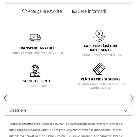
Solutie de indepartat rugina si
pentru par, masca de par
calcar
Adauga la Favorite
Cere informatii
Vata demachianta
FACI CUMPĂRĂTURI
TRANSPORT GRATUIT
INTELIGENTE
Pentru comenzi mai mari de 250 lei
Cu Practi economisești zilnic
PLĂȚI RAPIDE ȘI SIGURE
SUPORT CLIENȚI
Poți plăti ramburs la curier sau cu
0374 493 025
cardul pe site
Descriere
Toate fotografiile produselor
si
descrierile
prezentate au caracter informativ,
s
i pot
diferi fa
t
ă de produsul v
a
ndut. Fotografiile prezentate pot s
a
nu fie actualizate la
infatisarea
actual
a
a produselor. Designul, culorile, formele, alte caracteristici ale