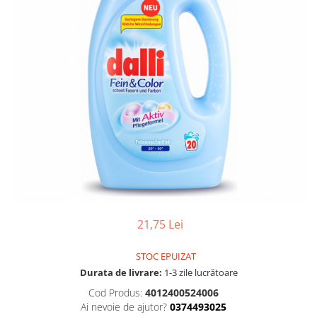
Gel, spuma de ras
Detergent pardoseala
Indepartarea parului
Detergent toaleta
Ingrijirea buzei
Echipamente de curăţenie
Lotiune de corp
Folie aluminiu,folie alimentara
Pachete de cadouri
Galeata mop
Parfum
Hartie igienica
Pasta de dinti
Insecticide
Pensula machiaj
Lavete de curatare
Periuta de dinti
Mop
Produse pentru coafat
Parfum de camere
Produse pentru curatarea tenului
21,75 Lei
Produse de dezinfectare
Sampon
Rola scame
STOC EPUIZAT
Sapun lichid, sapun
Durata de livrare:
1-3 zile lucrătoare
Sac menajer
Sare de baie
Cod Produs:
4012400524006
Servetel
Ai nevoie de ajutor?
0374493025
Tratament pentru par, conditioner