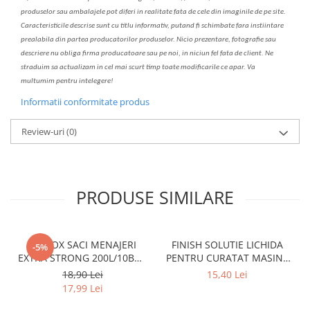
produselor sau ambalajele pot diferi in realitate fa
ta
de cele din imaginile de pe site.
C
aracteristicile descrise sunt cu titlu informativ, put
a
nd fi schimbate f
a
r
a
inst
iin
t
are
prealabil
a
din partea produc
a
torilor produselor. Nicio prezentare, fotografie sau
descriere nu oblig
a
firma producatoare sau pe noi, in niciun fel fa
ta
de client. Ne
str
a
duim s
a
actualiz
a
m
i
n cel mai scurt timp toate modific
a
rile ce apar. V
a
mul
t
umim pentru i
nt
elegere!
Informatii conformitate produs
Review-uri
(0)
PRODUSE SIMILARE
CLINOX SACI MENAJERI
FINISH SOLUTIE LICHIDA
-5%
EXTRA STRONG 200L/10BUC
PENTRU CURATAT MASINA
LDPE NEGRI (90*122CM)
DE SPALAT VASE 250ML
18,90 Lei
15,40 Lei
ETICHETA MOV
LEMON
17,99 Lei