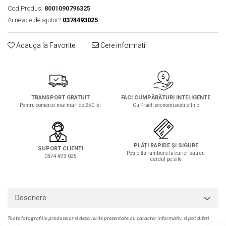
Solutie de indepartat rugina si
pentru par, masca de par
Cod Produs:
8001090796325
calcar
Vata demachianta
Ai nevoie de ajutor?
0374493025
Adauga la Favorite
Cere informatii
TRANSPORT GRATUIT
FACI CUMPĂRĂTURI INTELIGENTE
Pentru comenzi mai mari de 250 lei
Cu Practi economisești zilnic
PLĂȚI RAPIDE ȘI SIGURE
SUPORT CLIENȚI
Poți plăti ramburs la curier sau cu
0374 493 025
cardul pe site
Descriere
Toate fotografiile produselor
si
descrierile
prezentate au caracter informativ,
s
i pot diferi