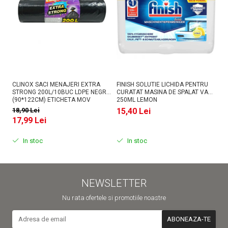
CLINOX SACI MENAJERI EXTRA
FINISH SOLUTIE LICHIDA PENTRU
AS
STRONG 200L/10BUC LDPE NEGRI
CURATAT MASINA DE SPALAT VASE
PU
(90*122CM) ETICHETA MOV
250ML LEMON
18,90 Lei
15,40 Lei
1
17,99 Lei
In stoc
In stoc
NEWSLETTER
Nu rata ofertele si promotiile noastre