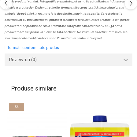
fa
t
ă de produsul v
a
ndut. Fotografiile prezentate pot s
a
nu fie actualizate la
infatisarea
actual
a
a produselor. Designul, culorile, formele, alte caracteristici ale produselor sau
ambalajele pot diferi in realitate fa
ta
de cele din imaginile de pe site. C
aracteristicile
descrise sunt cu titlu informativ, put
a
nd fi schimbate f
a
r
a
inst
iin
t
are prealabil
a
din partea
produc
a
torilor produselor. Nicio prezentare, fotografie sau descriere nu oblig
a
firma
producatoare sau pe noi, in niciun fel fa
ta
de client. Ne str
a
duim s
a
actualiz
a
m
i
n cel mai
scurt timp toate modific
a
rile ce apar. V
a
mul
t
umim pentru i
nt
elegere!
Informatii conformitate produs
Review-uri
(0)
Produse similare
-5%