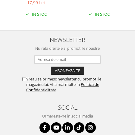
ETICHETA MOV
17,99 Lei
IN STOC
IN STOC
NEWSLETTER
Nu rata ofertele si promotiile noastre
Vreau sa primesc newsletter cu promotiile
magazinului. Afla mai multe in
Politica de
Confidentialitate
SOCIAL
Urmareste-ne in social media