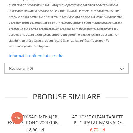
diferi fa
t
ă de produsul v
a
ndut. Fotografiile prezentate pot s
a
nu fie actualizate la
infatisarea
actual
a
a produselor. Designul, culorile, formele, alte caracteristici ale
produselor sau ambalajele pot diferi in realitate fa
ta
de cele din imaginile de pe site.
C
aracteristicile descrise sunt cu titlu informativ, put
a
nd fi schimbate f
a
r
a
inst
iin
t
are
prealabil
a
din partea produc
a
torilor produselor. Nicio prezentare, fotografie sau
descriere nu oblig
a
firma producatoare sau pe noi, in niciun fel fa
ta
de client. Ne
str
a
duim s
a
actualiz
a
m
i
n cel mai scurt timp toate modific
a
rile ce apar. V
a
mul
t
umim pentru i
nt
elegere!
Informatii conformitate produs
Review-uri
(0)
PRODUSE SIMILARE
CLINOX SACI MENAJERI
AT HOME CLEAN TABLETE
-5%
EXTRA STRONG 200L/10BUC
PT CURATAT MASINA DE
LDPE NEGRI (90*122CM)
SPALAT VASE 2*40GR
18,90 Lei
6,70 Lei