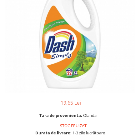
Gel, spuma de ras
Detergent pardoseala
Indepartarea parului
Detergent toaleta
Ingrijirea buzei
Echipamente de curăţenie
Lotiune de corp
Folie aluminiu,folie alimentara
Pachete de cadouri
Galeata mop
Parfum
Hartie igienica
Pasta de dinti
Insecticide
Pensula machiaj
Lavete de curatare
Periuta de dinti
Mop
Produse pentru coafat
Parfum de camere
Produse pentru curatarea tenului
19,65 Lei
Produse de dezinfectare
Sampon
Rola scame
Tara de provenienta:
Olanda
Sapun lichid, sapun
Sac menajer
STOC EPUIZAT
Sare de baie
Servetel
Durata de livrare:
1-3 zile lucrătoare
Tratament pentru par, conditioner