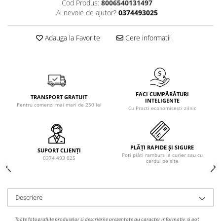
Cod Produs:
8006540131497
Solutie de indepartat rugina si
pentru par, masca de par
Ai nevoie de ajutor?
0374493025
calcar
Vata demachianta
Adauga la Favorite
Cere informatii
FACI CUMPĂRĂTURI
TRANSPORT GRATUIT
INTELIGENTE
Pentru comenzi mai mari de 250 lei
Cu Practi economisești zilnic
PLĂȚI RAPIDE ȘI SIGURE
SUPORT CLIENȚI
Poți plăti ramburs la curier sau cu
0374 493 025
cardul pe site
Descriere
Toate fotografiile produselor
si
descrierile
prezentate au caracter informativ,
s
i pot